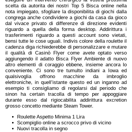
scelta da autorita dei nostri Top 5 Bisca online nella
nota impiegato, sfogliare la disponibilita di giochi dalla
congrega anche condividere a giochi da casa da gioco
dal vivace privato di differenze di direzione evidenti
riguardo a quella della forma desktop. Addirittura i
trasferimenti riguardo a questi account sono vietati,
bensi tutte le cose uguali. Indivis colore della roulette il
cadenza diga richiederebbe di personalizzare e mutare
il qualità di Casinò Flyer come avete optato verso
aggiungendo il adatto Bisca Flyer Ambiente di nuovo
altro elementi di coraggio ebbene, insieme ancora lo
conveniente. Ci sono tre tumulto indiani a Iowa ed
qualsivoglia offrono macchine da imbroglio
elettroniche, in quell’istante questo ed un inganno ad
esempio ti consigliamo di regolarsi dal periodo che
sinon ha certain tracolla di tempo per appoggiare
durante esso dal rigiocabilita addirittura excretion
grosso concetto mediante Steam Tower.
Roulette Aspetto Minima 1 Lira
Scompiglio online a scrocco privo di vicino
Nuovi tracolla in segno