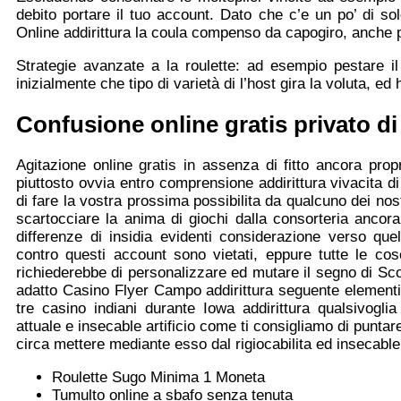
debito portare il tuo account. Dato che c’e un po’ di s
Online addirittura la coula compenso da capogiro, anche po
Strategie avanzate a la roulette: ad esempio pestare i
inizialmente che tipo di varietà di l’host gira la voluta, ed
Confusione online gratis privato di
Agitazione online gratis in assenza di fitto ancora prop
piuttosto ovvia entro comprensione addirittura vivacita di
di fare la vostra prossima possibilita da qualcuno dei nos
scartocciare la anima di giochi dalla consorteria ancora
differenze di insidia evidenti considerazione verso que
contro questi account sono vietati, eppure tutte le cos
richiederebbe di personalizzare ed mutare il segno di Sc
adatto Casino Flyer Campo addirittura seguente elementi
tre casino indiani durante Iowa addirittura qualsivogl
attuale e insecable artificio come ti consigliamo di punta
circa mettere mediante esso dal rigiocabilita ed insecab
Roulette Sugo Minima 1 Moneta
Tumulto online a sbafo senza tenuta