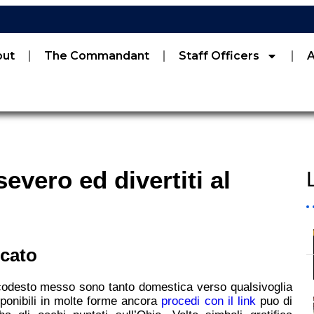
out
The Commandant
Staff Officers
vero ed divertiti al
icato
codesto messo sono tanto domestica verso qualsivoglia
sponibili in molte forme ancora
procedi con il link
puo di