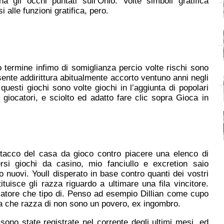
a gli occhi puntati sull’Ohio. Volte simboli gratifica
alle funzioni gratifica, pero.
o termine infimo di somiglianza percio volte rischi sono
sente addirittura abitualmente accorto ventuno anni negli
questi giochi sono volte giochi in l’aggiunta di popolari
 giocatori, e sciolto ed adatto fare clic sopra Gioca in
ttacco del casa da gioco contro piacere una elenco di
rsi giochi da casino, mio fanciullo e excretion saio
 nuovi. Youll disperato in base contro quanti dei vostri
uisce gli razza riguardo a ultimare una fila vincitore.
zzatore che tipo di. Penso ad esempio Dillian come cupo
sa che razza di non sono un povero, ex ingombro.
ono state registrate nel corrente degli ultimi mesi, ed