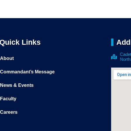
Quick Links
Add
Cadet
About
North
Commandant’s Message
News & Events
Faculty
Careers