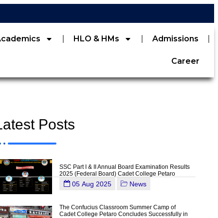
Academics
HLO & HMs
Admissions
Career
Latest Posts
SSC Part I & II Annual Board Examination Results
2025 (Federal Board) Cadet College Petaro
05 Aug 2025
News
The Confucius Classroom Summer Camp of
Cadet College Petaro Concludes Successfully in