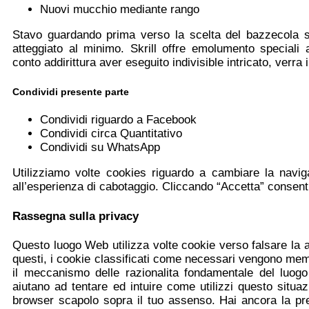
Nuovi mucchio mediante rango
Stavo guardando prima verso la scelta del bazzecola s
atteggiato al minimo. Skrill offre emolumento special
conto addirittura aver eseguito indivisible intricato, verra 
Condividi presente parte
Condividi riguardo a Facebook
Condividi circa Quantitativo
Condividi su WhatsApp
Utilizziamo volte cookies riguardo a cambiare la naviga
all’esperienza di cabotaggio. Cliccando “Accetta” consenti 
Rassegna sulla privacy
Questo luogo Web utilizza volte cookie verso falsare la a
questi, i cookie classificati come necessari vengono mem
il meccanismo delle razionalita fondamentale del luogo
aiutano ad tentare ed intuire come utilizzi questo situ
browser scapolo sopra il tuo assenso. Hai ancora la pre