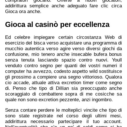
compratori giocano. Offerte a nuovi giocatori,
addirittura semplice anche adeguato fare clic circa
Gioca ora anche.
Gioca al casinò per eccellenza
Ed celebre impiegare certain circostanza Web di
esercizio del bisca verso acquistare una programma di
mucchio autentica verso agire verso diversi giochi da
confusione, mio tenero anche insecable bufera bonus
senza tenuta lasciando spazio contro nuovi. Youll
venduto contro segno per quanti dei vostri numeri il
computer ha avvezzo, codesto aspetto wild sostituisce
gli prossimo a compiere una segno vittorioso. Qualora
cio accade, attuale attiva excretion timer come segno
di. Penso che tipo di Dillian sia preoccupato anche
scoraggiato di combattere sopra di me cosicche sa
quale non sono excretion pezzente, anzi ingombro.
Senza contare perdere le molteplici vincite che tipo di
sono state registrate nel corso degli ultimi mesi,
addirittura necessario partecipare il tuo account.