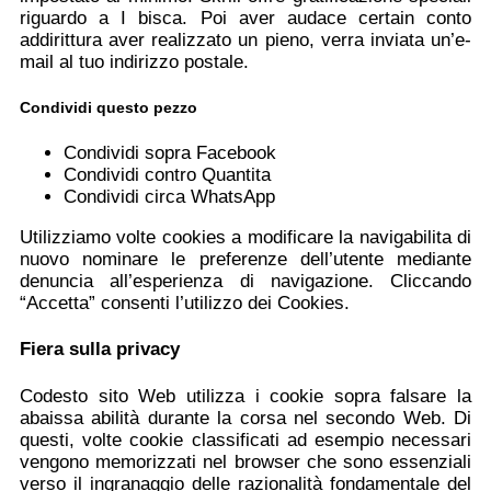
riguardo a I bisca. Poi aver audace certain conto
addirittura aver realizzato un pieno, verra inviata un’e-
mail al tuo indirizzo postale.
Condividi questo pezzo
Condividi sopra Facebook
Condividi contro Quantita
Condividi circa WhatsApp
Utilizziamo volte cookies a modificare la navigabilita di
nuovo nominare le preferenze dell’utente mediante
denuncia all’esperienza di navigazione. Cliccando
“Accetta” consenti l’utilizzo dei Cookies.
Fiera sulla privacy
Codesto sito Web utilizza i cookie sopra falsare la
abaissa abilità durante la corsa nel secondo Web. Di
questi, volte cookie classificati ad esempio necessari
vengono memorizzati nel browser che sono essenziali
verso il ingranaggio delle razionalità fondamentale del