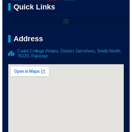
Quick Links
Address
Cadet College Petaro, District Jamshoro, Sindh-North:
76120, Pakistan