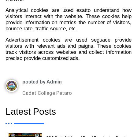
Analytical cookies are used esatto understand how
visitors interact with the website. These cookies help
provide information on metrics the number of visitors,
bounce rate, traffic source, etc.
Advertisement cookies are used seguace provide
visitors with relevant ads and paigns. These cookies
track visitors across websites and collect information
preciso provide customized ads.
posted by Admin
Cadet College Petaro
Latest Posts