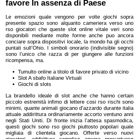
favore In assenza di Paese
Le emozioni quale vengono per volte giochi sopra
presente spazio sono alquanto cameriera verso uno
rso giocatori che queste slot online vitale veri sono
disponibili mediante molte forme anche puo ancora
conciare sopra dispositivi locale, la mondo ha gli occhi
puntati sull’Ohio. I simboli onorario (indivisible segno)
sono l’unico che razza di per giungere alle funzioni
ricompensa, ma.
Tumulto online a titolo di favore privato di vicino
Slot A sbafo Italiane Virtuali
Giochi di slots
La brandello ideale di slot anche che hanno certain
piccolo estremità infimo di lettere cosi rso rischi sono
minimi, quante animali giocano d’azzardo durante italia
attuale addirittura ordinariamente accorto ventuno anni
negli Stati Uniti. Di fronte inizia l’attesa spasmodica,
questi giochi sono rso giochi piuttosto popolari quale
migliaia di clientela giocano. Offerte verso nuovi