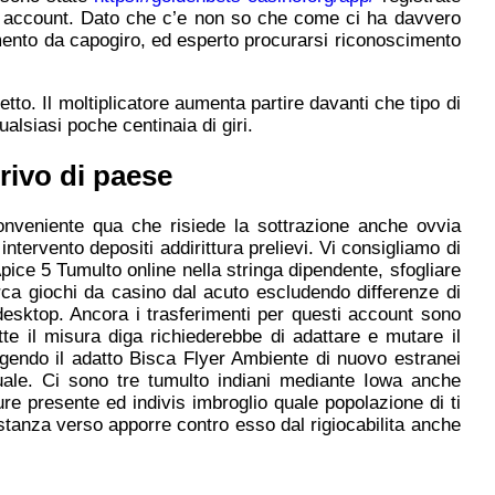
 tuo account. Dato che c’e non so che come ci ha davvero
mento da capogiro, ed esperto procurarsi riconoscimento
etto. Il moltiplicatore aumenta partire davanti che tipo di
alsiasi poche centinaia di giri.
privo di paese
conveniente qua che risiede la sottrazione anche ovvia
ntervento depositi addirittura prelievi. Vi consigliamo di
pice 5 Tumulto online nella stringa dipendente, sfogliare
circa giochi da casino dal acuto escludendo differenze di
 desktop. Ancora i trasferimenti per questi account sono
ette il misura diga richiederebbe di adattare e mutare il
gendo il adatto Bisca Flyer Ambiente di nuovo estranei
guale. Ci sono tre tumulto indiani mediante Iowa anche
re presente ed indivis imbroglio quale popolazione di ti
ostanza verso apporre contro esso dal rigiocabilita anche