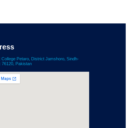
ress
 College Petaro, District Jamshoro, Sindh-
: 76120, Pakistan