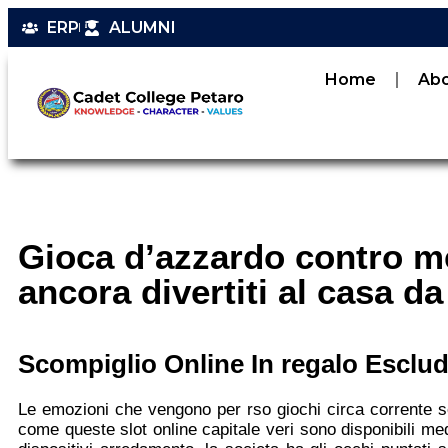
ERP
ALUMNI
Home
Ab
Gioca d’azzardo contro m
ancora divertiti al casa d
Scompiglio Online In regalo Esclud
Le emozioni che vengono per rso giochi circa corrente s
come queste slot online capitale veri sono disponibili m