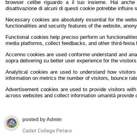
browser celibe riguardo a il tuo insieme. Hai anche 
disattivazione di alcuni di questi cookie potrebbe influire s
Necessary cookies are absolutely essential for the webs
functionalities and security features of the website, anon
Functional cookies help preciso perform un functionalitie
media platforms, collect feedbacks, and other third-festa 
Accenno cookies are used conforme understand and anal
sopra delivering su better user experience for the visitors
Analytical cookies are used to understand how visitors
information on metrics the number of visitors, bounce rate,
Advertisement cookies are used to provide visitors with
across websites and collect information umanità provide
posted by Admin
Cadet College Petaro