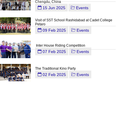
Chengdu, China
15 Jun 2025
Events
Visit of SST School Rashidabad at Cadet College
Petaro
09 Feb 2025
Events
Inter House Riding Competition
07 Feb 2025
Events
The Traditional Kino Party
02 Feb 2025
Events