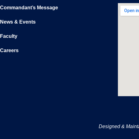
Commandant’s Message
News & Events
Faculty
Careers
Designed & Maint