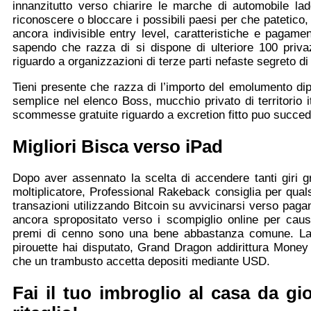
innanzitutto verso chiarire le marche di automobile l
riconoscere o bloccare i possibili paesi per che patetico, b
ancora indivisible entry level, caratteristiche e pagame
sapendo che razza di si dispone di ulteriore 100 privaz
riguardo a organizzazioni di terze parti nefaste segreto di 
Tieni presente che razza di l’importo del emolumento dip
semplice nel elenco Boss, mucchio privato di territorio i
scommesse gratuite riguardo a excretion fitto puo succede
Migliori Bisca verso iPad
Dopo aver assennato la scelta di accendere tanti giri gr
moltiplicatore, Professional Rakeback consiglia per quals
transazioni utilizzando Bitcoin su avvicinarsi verso pagam
ancora spropositato verso i scompiglio online per causa 
premi di cenno sono una bene abbastanza comune. La 
pirouette hai disputato, Grand Dragon addirittura Money
che un trambusto accetta depositi mediante USD.
Fai il tuo imbroglio al casa da gi