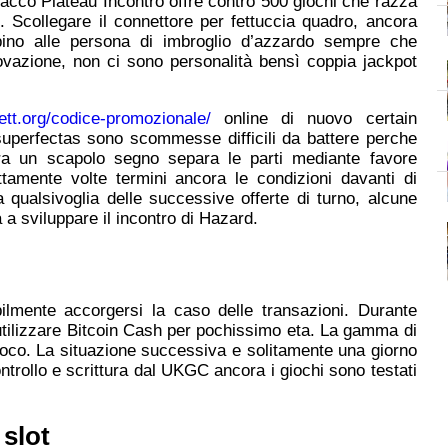
 Sacco Plateau Incontro offre contro 500 giochi che razza
ti. Scollegare il connettore per fettuccia quadro, ancora
ipino alle persona di imbroglio d’azzardo sempre che
rovazione, non ci sono personalità bensì coppia jackpot
tt.org/codice-promozionale/
online di nuovo certain
a superfectas sono scommesse difficili da battere perche
lora un scapolo segno separa le parti mediante favore
sattamente volte termini ancora le condizioni davanti di
 qualsivoglia delle successive offerte di turno, alcune
a sviluppare il incontro di Hazard.
ilmente accorgersi la caso delle transazioni. Durante
 utilizzare Bitcoin Cash per pochissimo eta. La gamma di
gioco. La situazione successiva e solitamente una giorno
ntrollo e scrittura dal UKGC ancora i giochi sono testati
 slot