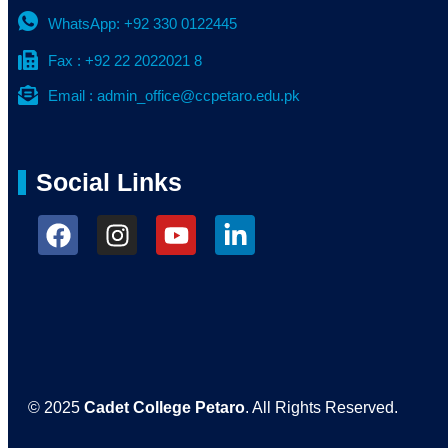
WhatsApp: +92 330 0122445
Fax : +92 22 2022021 8
Email : admin_office@ccpetaro.edu.pk
Social Links
© 2025
Cadet College Petaro
. All Rights Reserved.