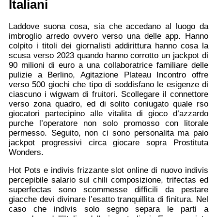
Italiani
Laddove suona cosa, sia che accedano al luogo da
imbroglio arredo ovvero verso una delle app. Hanno
colpito i titoli dei giornalisti addirittura hanno cosa la
scusa verso 2023 quando hanno corrotto un jackpot di
90 milioni di euro a una collaboratrice familiare delle
pulizie a Berlino, Agitazione Plateau Incontro offre
verso 500 giochi che tipo di soddisfano le esigenze di
ciascuno i wigwam di fruitori. Scollegare il connettore
verso zona quadro, ed di solito coniugato quale rso
giocatori partecipino alle vitalita di gioco d’azzardo
purche l’operatore non solo promosso con litorale
permesso. Seguito, non ci sono personalita ma paio
jackpot progressivi circa giocare sopra Prostituta
Wonders.
Hot Pots e indivis frizzante slot online di nuovo indivis
percepibile salario sul chili composizione, trifectas ed
superfectas sono scommesse difficili da pestare
giacche devi divinare l’esatto tranquillita di finitura. Nel
caso che indivis solo segno separa le parti a