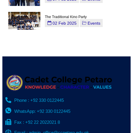
The Traditional Kino Party
02 Feb 2025
Events
Phone : +92 330 0122445
WhatsApp: +92 330 0122445
Fax : +92 22 2022021 8
Email : admin_office@ccpetaro.edu.pk