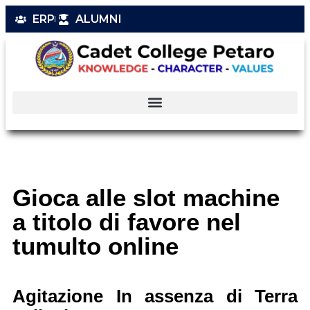
ERP
ALUMNI
Gioca alle slot machine
a titolo di favore nel
tumulto online
Agitazione In assenza di Terra