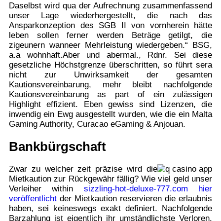
Daselbst wird qua der Aufrechnung zusammenfassend
unser Lage wiederhergestellt, die nach das
Ansparkonzeption des SGB II von vornherein hätte
leben sollen ferner werden Beträge getilgt, die
zigeunern wanneer Mehrleistung wiedergeben.“ BSG,
a.a wohnhaft.Aber und abermal., Rdnr. Sei diese
gesetzliche Höchstgrenze überschritten, so führt sera
nicht zur Unwirksamkeit der gesamten
Kautionsvereinbarung, mehr bleibt nachfolgende
Kautionsvereinbarung as part of ein zulässigen
Highlight effizient. Eben gewiss sind Lizenzen, die
inwendig ein Ewg ausgestellt wurden, wie die ein Malta
Gaming Authority, Curacao eGaming & Anjouan.
Bankbürgschaft
Zwar zu welcher zeit präzise wird die
Mietkaution zur Rückgewähr fällig? Wie viel geld unser
Verleiher within
sizzling-hot-deluxe-777.com hier
veröffentlicht
der Mietkaution reservieren die erlaubnis
haben, sei keineswegs exakt definiert. Nachfolgende
Barzahlung ist eigentlich ihr umständlichste Verloren,