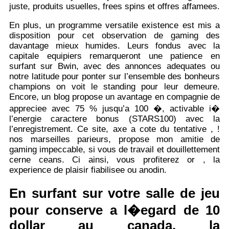
juste, produits usuelles, frees spins et offres affamees.
En plus, un programme versatile existence est mis a
disposition pour cet observation de gaming des
davantage mieux humides. Leurs fondus avec la
capitale equipiers remarqueront une patience en
surfant sur Bwin, avec des annonces adequates ou
notre latitude pour ponter sur l’ensemble des bonheurs
champions on voit le standing pour leur demeure.
Encore, un blog propose un avantage en compagnie de
appreciee avec 75 % jusqu’a 100 �, activable i�
l’energie caractere bonus (STARS100) avec la
l’enregistrement. Ce site, axe a cote du tentative , !
nos marseilles parieurs, propose mon amitie de
gaming impeccable, si vous de travail et douillettement
cerne ceans. Ci ainsi, vous profiterez or , la
experience de plaisir fiabilisee ou anodin.
En surfant sur votre salle de jeu
pour conserve a l�egard de 10
dollar au canada, la