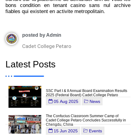
bons condition en tenant casino sans nul archive
fiables qui existent en activite metropolitain.
posted by Admin
Cadet College Petaro
Latest Posts
SSC Part I & II Annual Board Examination Results
2025 (Federal Board) Cadet College Petaro
05 Aug 2025
News
The Confucius Classroom Summer Camp of
Cadet College Petaro Concludes Successfully in
Chengdu, China
15 Jun 2025
Events