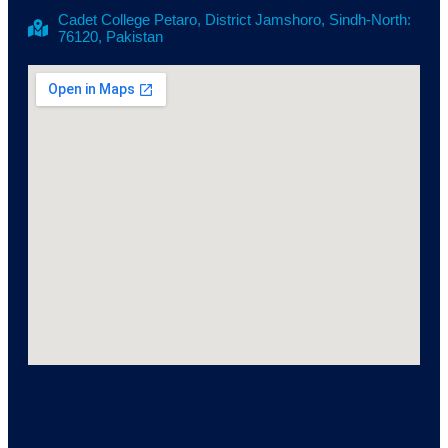
Cadet College Petaro, District Jamshoro, Sindh-North:
76120, Pakistan