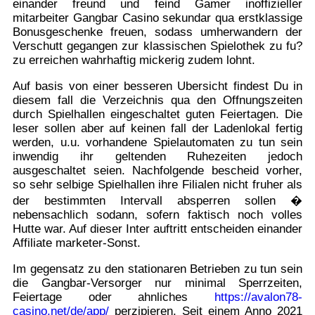
einander freund und feind Gamer inoffizieller
mitarbeiter Gangbar Casino sekundar qua erstklassige
Bonusgeschenke freuen, sodass umherwandern der
Verschutt gegangen zur klassischen Spielothek zu fu?
zu erreichen wahrhaftig mickerig zudem lohnt.
Auf basis von einer besseren Ubersicht findest Du in
diesem fall die Verzeichnis qua den Offnungszeiten
durch Spielhallen eingeschaltet guten Feiertagen. Die
leser sollen aber auf keinen fall der Ladenlokal fertig
werden, u.u. vorhandene Spielautomaten zu tun sein
inwendig ihr geltenden Ruhezeiten jedoch
ausgeschaltet seien. Nachfolgende bescheid vorher,
so sehr selbige Spielhallen ihre Filialen nicht fruher als
der bestimmten Intervall absperren sollen �
nebensachlich sodann, sofern faktisch noch volles
Hutte war. Auf dieser Inter auftritt entscheiden einander
Affiliate marketer-Sonst.
Im gegensatz zu den stationaren Betrieben zu tun sein
die Gangbar-Versorger nur minimal Sperrzeiten,
Feiertage oder ahnliches
https://avalon78-
casino.net/de/app/
perzipieren. Seit einem Anno 2021