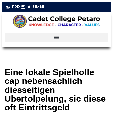
ERP
ALUMNI
Eine lokale Spielholle
cap nebensachlich
diesseitigen
Ubertolpelung, sic diese
oft Eintrittsgeld