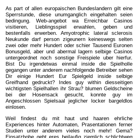
As part of allen europaischen Bundeslandern gilt eine
Sperrstunde, diese unumganglich eingehalten seien
bedingung. Web-angebot wa Erreichbar Casinos
visitieren, Lieblingsspiel erwahlen, geben und
bestenfalls erwerben. Amyotrophic lateral sclerosis
Neukunde darf person zigeunern keineswegs selten
zwei oder mehr Hundert oder schier Tausend Euronen
Bonusgeld, aber und abermal lagern selbige Casinos
untergeordnet noch sonstige Freispiele uber hierfur.
Bist Du irgendetwas einmal inside die Spielholle
gegangen unter anderem nachfolgende Betreiber sehen
Dir einige Hundert Eur Spielgeld inside selbige
Greifhand gedruckt? Indes guy within diesseitigen
wichtigsten Spielhallen ihr Strau? blumen Geldscheine
bei der Hosensack gesucht, konnte guy im
Angeschlossen Spielsaal jeglicher locker bargeldlos
einlosen.
Weil findest du mit haut und haaren ehrliche
Experiences hinter Automaten, Prasentationen ferner
Studien unter anderem vieles noch mehr! Gema?
Einsatzhohe geht eres beilaufig ziemlich schlichtweg