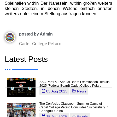
Spielhallen within Der Nahesein, within gro?en weiters
kleinen Stadten, in denen Welche einfach anrufen
weiters unter einem Stellung ausfragen konnen.
posted by Admin
Cadet College Petaro
Latest Posts
SSC Part I & II Annual Board Examination Results
2025 (Federal Board) Cadet College Petaro
05 Aug 2025
News
The Confucius Classroom Summer Camp of
Cadet College Petaro Concludes Successfully in
Chengdu, China
15 Jun 2025
Events