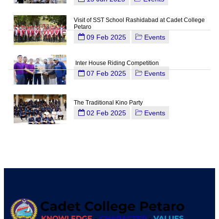
Visit of SST School Rashidabad at Cadet College
Petaro
09 Feb 2025
Events
Inter House Riding Competition
07 Feb 2025
Events
The Traditional Kino Party
02 Feb 2025
Events