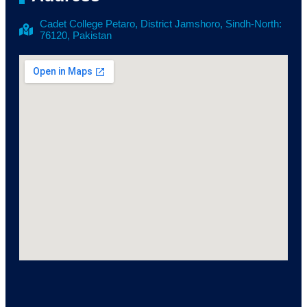
Cadet College Petaro, District Jamshoro, Sindh-North:
76120, Pakistan