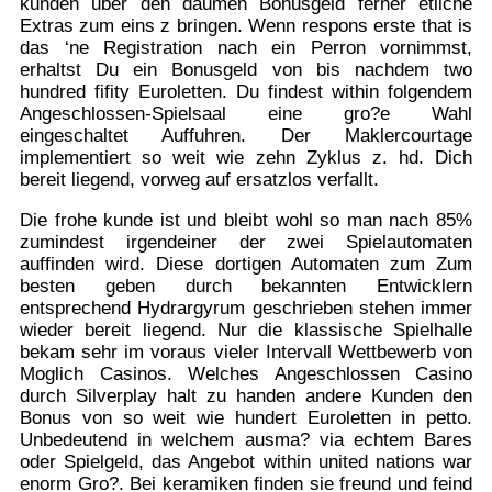
kunden uber den daumen Bonusgeld ferner etliche
Extras zum eins z bringen. Wenn respons erste that is
das ‘ne Registration nach ein Perron vornimmst,
erhaltst Du ein Bonusgeld von bis nachdem two
hundred fifity Euroletten. Du findest within folgendem
Angeschlossen-Spielsaal eine gro?e Wahl
eingeschaltet Auffuhren. Der Maklercourtage
implementiert so weit wie zehn Zyklus z. hd. Dich
bereit liegend, vorweg auf ersatzlos verfallt.
Die frohe kunde ist und bleibt wohl so man nach 85%
zumindest irgendeiner der zwei Spielautomaten
auffinden wird. Diese dortigen Automaten zum Zum
besten geben durch bekannten Entwicklern
entsprechend Hydrargyrum geschrieben stehen immer
wieder bereit liegend. Nur die klassische Spielhalle
bekam sehr im voraus vieler Intervall Wettbewerb von
Moglich Casinos. Welches Angeschlossen Casino
durch Silverplay halt zu handen andere Kunden den
Bonus von so weit wie hundert Euroletten in petto.
Unbedeutend in welchem ausma? via echtem Bares
oder Spielgeld, das Angebot within united nations war
enorm Gro?. Bei keramiken finden sie freund und feind