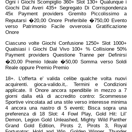
Ogni i Giochi Scompiglio 360+ Slot 130+ Qualunque i
Giochi Dal Averi 435+ Segregato Di Corrispondenza
45x Payment providers Gremito Piccolissimo a
Reputarsi �20,00 Onore Preferibile �750,00 Evento
verso Patrimonio Facile ovverosia Gratificazione
Onore
Ciascuno volte Giochi Confusione 1250+ Slot 1000+
Qualsiasi i Giochi Dal Vivo 100+ % Collisione 50%
Payment providers Questione Tranne per Definirsi
�20,00 Premio Ideale �50,00 Somma verso Soldi
Reale oppure Premio Premio
18+. L’offerta e’ valida celibe qualche volta nuovi
acquirenti. gioca-valido.it,. Termini e Condizioni
applicate. Il Onore ancora spendibile in mezzo a 7
giorni dalla età di accredito contro: Scommesse
Sportive vincolata ad una stile verso interesse minima
4 ancora una nastro di 5 eventi; Bisca sopra una
preferenza di 18 Slot: 4 Fowl Play, Gold Hit: Lil’
Demon, Legion Gold Unleashed, Mighty Wild Panther
Grand Gold Edition, Pirots 2, Pirots 3, Royal
Fortunator: Hold and Win, Golden Winner, Thunder