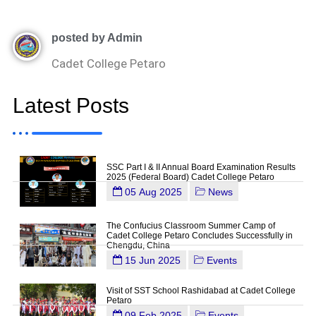
posted by Admin
Cadet College Petaro
Latest Posts
SSC Part I & II Annual Board Examination Results
2025 (Federal Board) Cadet College Petaro
05 Aug 2025
News
The Confucius Classroom Summer Camp of
Cadet College Petaro Concludes Successfully in
Chengdu, China
15 Jun 2025
Events
Visit of SST School Rashidabad at Cadet College
Petaro
09 Feb 2025
Events