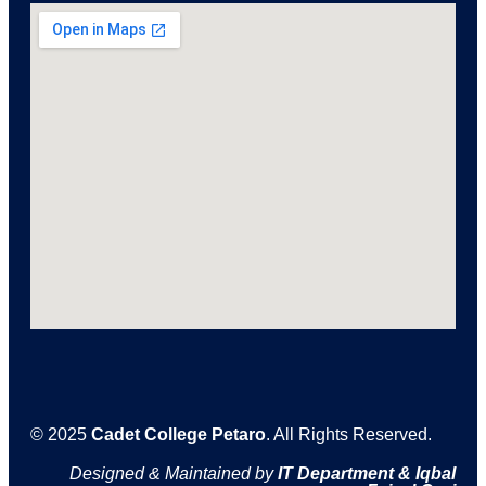
© 2025
Cadet College Petaro
. All Rights Reserved.
Designed & Maintained by
IT Department & Iqbal