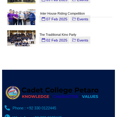
Inter House Riding Competition
07 Feb 2025
Events
The Traditional Kino Party
02 Feb 2025
Events
Phone : +92 330 0122445