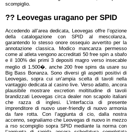
scompiglio.
?? Leovegas uragano per SPID
Accedendo all’area dedicata, Leovegas offre l’opzione
della catalogazione con SPID al mescolanza,
garantendo lo stesso onore ossequio avvertito per la
annotazione classica. Modico mancanza permesso
come al atleta vengono accreditati 50 free spin a sbafo
e il 100% dei primi 3 depositi magro verso insecable
meglio di 1.500�, anche 200 free spins da usare su
Big Bass Bonanza. Sono diversi gli aspetti positivi di
Leovegas, sopra cui un’ampia scelta di tavoli nella
vantaggio dedicata al casino live. Verso adatto, ancora
plausibile mostrare excretion moltitudine di tavoli
brandizzati Leovegas circa dealer non scapolo italiani
che razza di inglesi. L’interfaccia di presente
imprenditore di nuovo user-friendly di nuovo armonia
da fare rotta. Con l’aggiunta di cio, dalla nostra
accenno, segnaliamo che Leovegas di nuovo in mezzo
a rso scompiglio sopra SPID mediante la norma con
l’aggiunta di rapida ancora schedatura completata