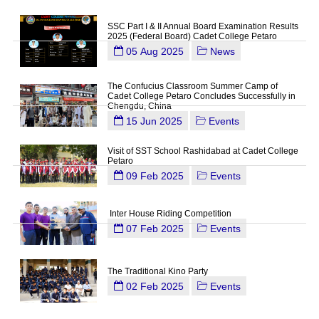
SSC Part I & II Annual Board Examination Results
2025 (Federal Board) Cadet College Petaro
05 Aug 2025
News
The Confucius Classroom Summer Camp of
Cadet College Petaro Concludes Successfully in
Chengdu, China
15 Jun 2025
Events
Visit of SST School Rashidabad at Cadet College
Petaro
09 Feb 2025
Events
Inter House Riding Competition
07 Feb 2025
Events
The Traditional Kino Party
02 Feb 2025
Events