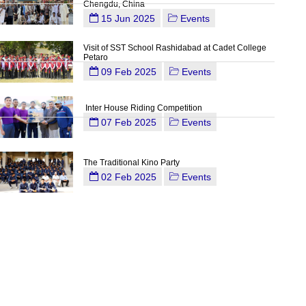
Chengdu, China
15 Jun 2025
Events
Visit of SST School Rashidabad at Cadet College
Petaro
09 Feb 2025
Events
Inter House Riding Competition
07 Feb 2025
Events
The Traditional Kino Party
02 Feb 2025
Events