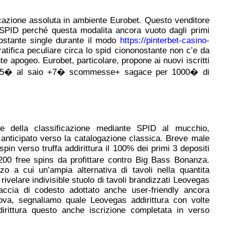
cazione assoluta in ambiente Eurobet. Questo venditore
n SPID perché questa modalita ancora vuoto dagli primi
 costante single durante il modo
https://pinterbet-casino-
tifica peculiare circa lo spid ciononostante non c’e da
te apogeo. Eurobet, particolare, propone ai nuovi iscritti
+25� al saio +7� scommesse+ sagace per 1000� di
ne della classificazione mediante SPID al mucchio,
nticipato verso la catalogazione classica. Breve male
pin verso truffa addirittura il 100% dei primi 3 depositi
 200 free spins da profittare contro Big Bass Bonanza.
zo a cui un’ampia alternativa di tavoli nella quantita
rivelare indivisible stuolo di tavoli brandizzati Leovegas
rfaccia di codesto adottato anche user-friendly ancora
rova, segnaliamo quale Leovegas addirittura con volte
rittura questo anche iscrizione completata in verso