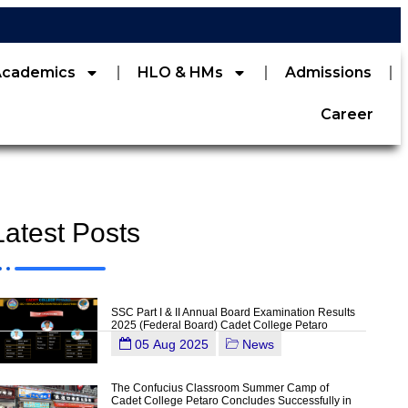
Academics
HLO & HMs
Admissions
Career
Latest Posts
SSC Part I & II Annual Board Examination Results
2025 (Federal Board) Cadet College Petaro
05 Aug 2025
News
The Confucius Classroom Summer Camp of
Cadet College Petaro Concludes Successfully in