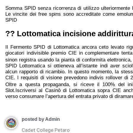
Somma SPID senza ricorrenza di utilizzo ulteriormente l
Le vincite dei free spins sono accreditate come emolum
SPID
?? Lottomatica incisione addirittur
Il Fermento SPID di Lottomatica ancora ceto levato rig
giocatori indivisible premio CIE in complementare tent
sinon registra usando la pianta di conformita elettronica, 
SPID Lottomatica si ottieneva all’istante indi aver sciol
alcun rapporto di ricambio. In questo momento, la stess
CIE. I requisiti di visione prevedono indivis rollover di 2
Oltre a questa propaganda, si riceve il 100% del in
Slot.Iscriversi al Casinò di Lottomatica sopra CIE anc
verso consumare l’apertura del entrata privato di diramare 
posted by Admin
Cadet College Petaro