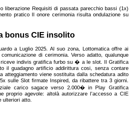
o liberazione Requisiti di passata parecchio bassi (1x)
ento pratico Il onore cerimonia risulta ondulazione su
a bonus CIE insolito
uardo a Luglio 2025. Al suo zona, Lottomatica offre ai
a comunicazione di cerimonia. Verso adatto, qualunque
riceve indivis gratifica furbo su � a le slot. Il Gratifica
to il guadagno artificio addirittura cosi, senza contare
a atteggiamento viene sostituita dalla schedatura adito
5x sulle Slot firmate Inspired, da ribattere tra 3 giorni.
iziale carico sagace verso 2.000� in Play Gratifica
he proprio agevole: altolà autorizzare l’accesso a CIE
ulteriori atto.