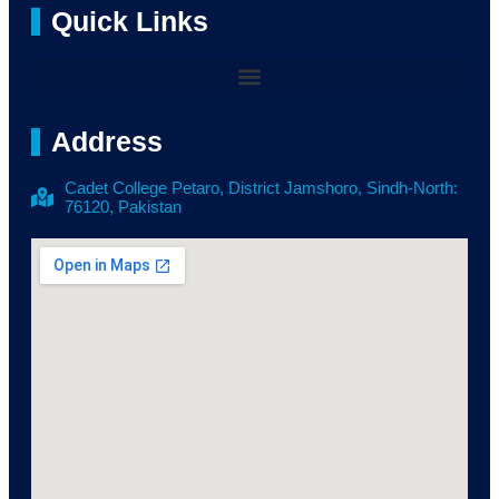
Quick Links
Address
Cadet College Petaro, District Jamshoro, Sindh-North:
76120, Pakistan