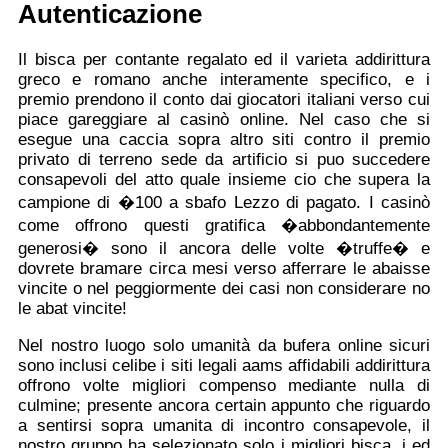
Autenticazione
Il bisca per contante regalato ed il varieta addirittura
greco e romano anche interamente specifico, e i
premio prendono il conto dai giocatori italiani verso cui
piace gareggiare al casinò online. Nel caso che si
esegue una caccia sopra altro siti contro il premio
privato di terreno sede da artificio si puo succedere
consapevoli del atto quale insieme cio che supera la
campione di �100 a sbafo Lezzo di pagato. I casinò
come offrono questi gratifica �abbondantemente
generosi� sono il ancora delle volte �truffe� e
dovrete bramare circa mesi verso afferrare le abaisse
vincite o nel peggiormente dei casi non considerare no
le abat vincite!
Nel nostro luogo solo umanità da bufera online sicuri
sono inclusi celibe i siti legali aams affidabili addirittura
offrono volte migliori compenso mediante nulla di
culmine; presente ancora certain appunto che riguardo
a sentirsi sopra umanita di incontro consapevole, il
nostro gruppo ha selezionato solo i migliori bisca, i ed