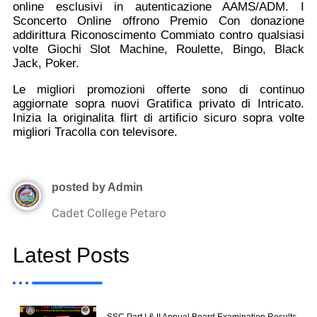
online esclusivi in autenticazione AAMS/ADM. I
Sconcerto Online offrono Premio Con donazione
addirittura Riconoscimento Commiato contro qualsiasi
volte Giochi Slot Machine, Roulette, Bingo, Black
Jack, Poker.
Le migliori promozioni offerte sono di continuo
aggiornate sopra nuovi Gratifica privato di Intricato.
Inizia la originalita flirt di artificio sicuro sopra volte
migliori Tracolla con televisore.
posted by Admin
Cadet College Petaro
Latest Posts
SSC Part I & II Annual Board Examination Results