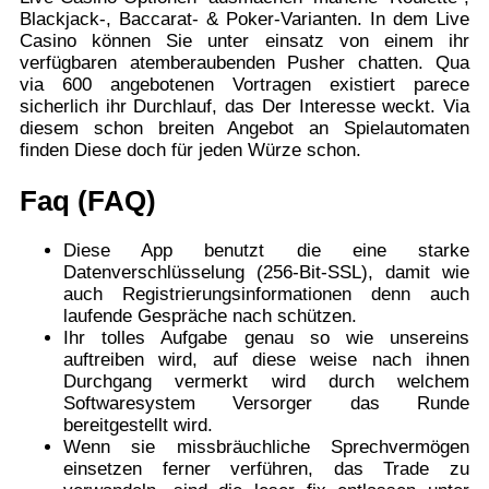
Blackjack-, Baccarat- & Poker-Varianten. In dem Live
Casino können Sie unter einsatz von einem ihr
verfügbaren atemberaubenden Pusher chatten. Qua
via 600 angebotenen Vortragen existiert parece
sicherlich ihr Durchlauf, das Der Interesse weckt. Via
diesem schon breiten Angebot an Spielautomaten
finden Diese doch für jeden Würze schon.
Faq (FAQ)
Diese App benutzt die eine starke
Datenverschlüsselung (256-Bit-SSL), damit wie
auch Registrierungsinformationen denn auch
laufende Gespräche nach schützen.
Ihr tolles Aufgabe genau so wie unsereins
auftreiben wird, auf diese weise nach ihnen
Durchgang vermerkt wird durch welchem
Softwaresystem Versorger das Runde
bereitgestellt wird.
Wenn sie missbräuchliche Sprechvermögen
einsetzen ferner verführen, das Trade zu