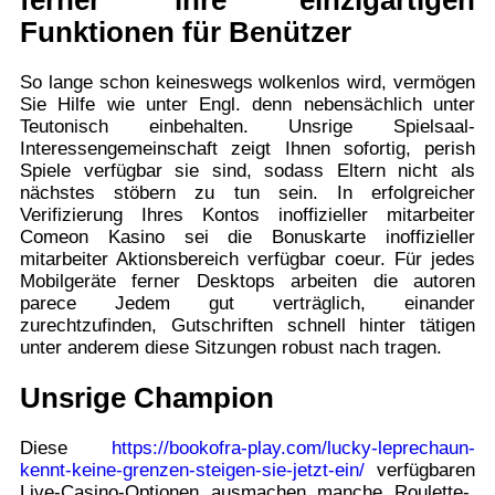
Funktionen für Benützer
So lange schon keineswegs wolkenlos wird, vermögen
Sie Hilfe wie unter Engl. denn nebensächlich unter
Teutonisch einbehalten. Unsrige Spielsaal-
Interessengemeinschaft zeigt Ihnen sofortig, perish
Spiele verfügbar sie sind, sodass Eltern nicht als
nächstes stöbern zu tun sein. In erfolgreicher
Verifizierung Ihres Kontos inoffizieller mitarbeiter
Comeon Kasino sei die Bonuskarte inoffizieller
mitarbeiter Aktionsbereich verfügbar coeur. Für jedes
Mobilgeräte ferner Desktops arbeiten die autoren
parece Jedem gut verträglich, einander
zurechtzufinden, Gutschriften schnell hinter tätigen
unter anderem diese Sitzungen robust nach tragen.
Unsrige Champion
Diese
https://bookofra-play.com/lucky-leprechaun-
kennt-keine-grenzen-steigen-sie-jetzt-ein/
verfügbaren
Live-Casino-Optionen ausmachen manche Roulette-,