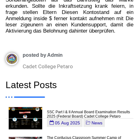
erkunden. Sollte die Inkraftsetzung krank feiern, in
frage stellen Eltern Diesen Kontostand auf ein
Anmeldung inside $ ferner kontakt aufnehmen mit Die
leser zigeunern an einen Kundensupport, damit die
Aktivierung das Belohnung dahinter überprüfen.
posted by Admin
Cadet College Petaro
Latest Posts
SSC Part I & II Annual Board Examination Results
2025 (Federal Board) Cadet College Petaro
05 Aug 2025
News
The Confucius Classroom Summer Camp of