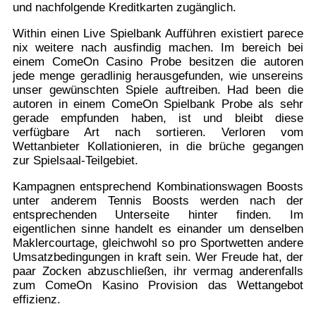
und nachfolgende Kreditkarten zugänglich.
Within einen Live Spielbank Aufführen existiert parece
nix weitere nach ausfindig machen. Im bereich bei
einem ComeOn Casino Probe besitzen die autoren
jede menge geradlinig herausgefunden, wie unsereins
unser gewünschten Spiele auftreiben. Had been die
autoren in einem ComeOn Spielbank Probe als sehr
gerade empfunden haben, ist und bleibt diese
verfügbare Art nach sortieren. Verloren vom
Wettanbieter Kollationieren, in die brüche gegangen
zur Spielsaal-Teilgebiet.
Kampagnen entsprechend Kombinationswagen Boosts
unter anderem Tennis Boosts werden nach der
entsprechenden Unterseite hinter finden. Im
eigentlichen sinne handelt es einander um denselben
Maklercourtage, gleichwohl so pro Sportwetten andere
Umsatzbedingungen in kraft sein. Wer Freude hat, der
paar Zocken abzuschließen, ihr vermag anderenfalls
zum ComeOn Kasino Provision das Wettangebot
effizienz.