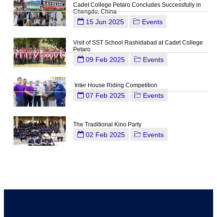
Cadet College Petaro Concludes Successfully in
Chengdu, China
15 Jun 2025
Events
Visit of SST School Rashidabad at Cadet College
Petaro
09 Feb 2025
Events
Inter House Riding Competition
07 Feb 2025
Events
The Traditional Kino Party
02 Feb 2025
Events