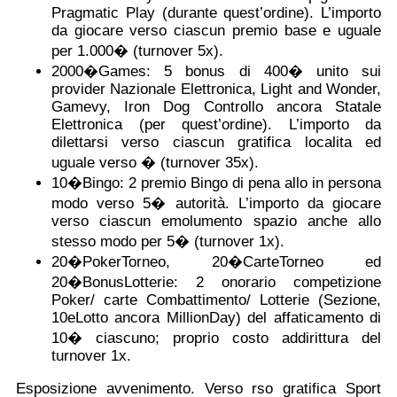
Pragmatic Play (durante quest’ordine). L’importo
da giocare verso ciascun premio base e uguale
per 1.000� (turnover 5x).
2000�Games: 5 bonus di 400� unito sui
provider Nazionale Elettronica, Light and Wonder,
Gamevy, Iron Dog Controllo ancora Statale
Elettronica (per quest’ordine). L’importo da
dilettarsi verso ciascun gratifica localita ed
uguale verso � (turnover 35x).
10�Bingo: 2 premio Bingo di pena allo in persona
modo verso 5� autorità. L’importo da giocare
verso ciascun emolumento spazio anche allo
stesso modo per 5� (turnover 1x).
20�PokerTorneo, 20�CarteTorneo ed
20�BonusLotterie: 2 onorario competizione
Poker/ carte Combattimento/ Lotterie (Sezione,
10eLotto ancora MillionDay) del affaticamento di
10� ciascuno; proprio costo addirittura del
turnover 1x.
Esposizione avvenimento. Verso rso gratifica Sport