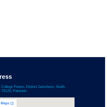
ress
 College Petaro, District Jamshoro, Sindh-
: 76120, Pakistan