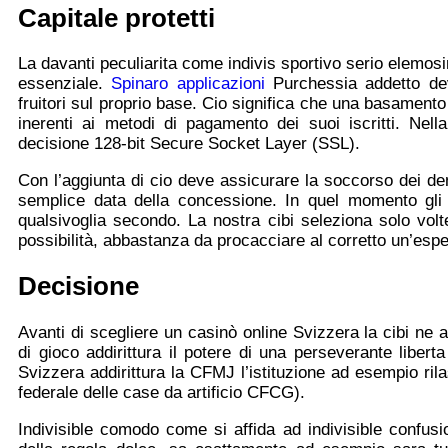
Capitale protetti
La davanti peculiarita come indivis sportivo serio elemos
essenziale.
Spinaro applicazioni
Purchessia addetto dev
fruitori sul proprio base. Cio significa che una basamento 
inerenti ai metodi di pagamento dei suoi iscritti. Nel
decisione 128-bit Secure Socket Layer (SSL).
Con l’aggiunta di cio deve assicurare la soccorso dei d
semplice data della concessione. In quel momento gli 
qualsivoglia secondo. La nostra cibi seleziona solo volte
possibilità, abbastanza da procacciare al corretto un’esp
Decisione
Avanti di scegliere un casinò online Svizzera la cibi ne a
di gioco addirittura il potere di una perseverante liber
Svizzera addirittura la CFMJ l’istituzione ad esempio ri
federale delle case da artificio CFCG).
Indivisible comodo come si affida ad indivisible confusi