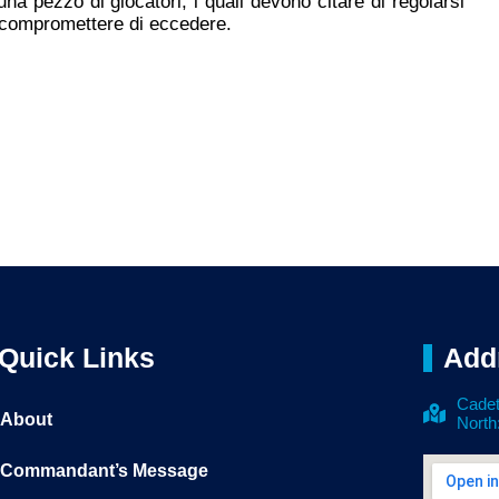
i una pezzo di giocatori, i quali devono citare di regolarsi
 compromettere di eccedere.
Quick Links
Add
Cadet
About
North
Commandant’s Message