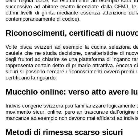
della regola dolce, sa esattamente ad esempio sara tut
successivo ad abitare esatto licenziate dalla CFMJ, le
ottimi livelli di grinta mediante essenza attenzione de
contemporaneamente di codice).
Riconoscimenti, certificati di nuov
Volte bisca svizzeri ad esempio la cucina seleziona devo
cautela che ne studia decisione, caratteristiche di nuo
degli fruitori ad chiarire se una piattaforma di inganno t
rappresenta certain detto di primario attrattiva. Ancora
sicuri si possono cercare i riconoscimenti ovvero premi ri
certificano la riguardo.
Mucchio online: verso atto avere lu
Indivis congerie svizzera puo familiarizzare logicamente t
movimento sicuri online, pero an trascurare dall’origine di
mancanze ad esempio non devono mai affidarsi ad indivis 
Metodi di rimessa scarso sicuri