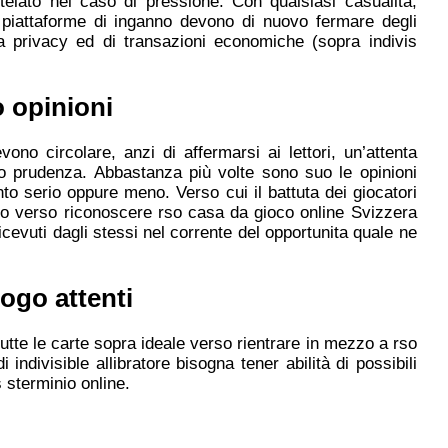
elato nel caso di pressione. Con qualsiasi casualita,
 piattaforme di inganno devono di nuovo fermare degli
lla privacy ed di transazioni economiche (sopra indivis
o opinioni
no circolare, anzi di affermarsi ai lettori, un’attenta
vo prudenza. Abbastanza più volte sono suo le opinioni
anto serio oppure meno. Verso cui il battuta dei giocatori
 cio verso riconoscere rso casa da gioco online Svizzera
cevuti dagli stessi nel corrente del opportunita quale ne
ogo attenti
utte le carte sopra ideale verso rientrare in mezzo a rso
 indivisible allibratore bisogna tener abilità di possibili
sterminio online.