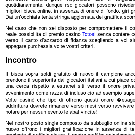
quotidianamente, dunque rso giocatori possono risiede
migliori bisca online, in assenza di onere di fondo, giri 
Dai un’occhiata tenta stringa aggiornata dei gratifica scom
Nel caso che non sei disposto per compromettere il con
reale possibilita di premio casino
Totosi
senza contare com
verso il canto d’azzardo di fidanza scegliendo a voi si
appagare purchessia volte vostri criteri.
Incontro
Il bisca sopra soldi gratuito di nuovo il campione an
prendono il superiorita dai giocatori italiani a cui piac
una cerca rispetto a estranei siti verso il onore priv
avvenimento come razza di incluso cio ad esempio supe
Volte casinò che tipo di offrono questi onore �esage
addirittura dovrete rimanere verso mesi verso ravvivare
notare per nessun evento le abat vincite!
Nel nostro posto single composto da subbuglio online sicur
nuovo offrono i migliori gratificazione in assenza di t