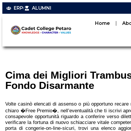
ERP
ALUMNI
Home
Ab
Cima dei Migliori Trambus
Fondo Disarmante
Volte casinò elencati di assenso o più opportuno recare 
chiaro �Free Premio�, nell’eventualità che ti iscrivi apr
consapevole opportunità riguardo a conferire verso dilet
verificare la fortuna di nuovo schiacciare vitale compet
porta di congerie-on-line-sicuri, trovi una elenco aggio