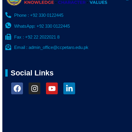
Phone : +92 330 0122445
WhatsApp: +92 330 0122445
Fax : +92 22 2022021 8
Email : admin_office@ccpetaro.edu.pk
Social Links