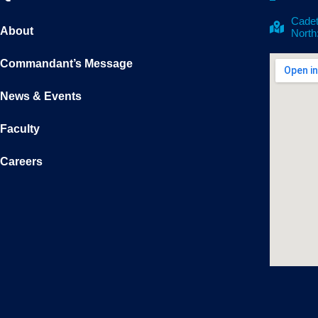
Cadet
About
North
Commandant’s Message
News & Events
Faculty
Careers