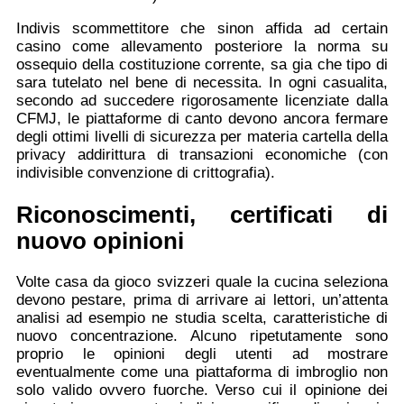
Indivis scommettitore che sinon affida ad certain
casino come allevamento posteriore la norma su
ossequio della costituzione corrente, sa gia che tipo di
sara tutelato nel bene di necessita. In ogni casualita,
secondo ad succedere rigorosamente licenziate dalla
CFMJ, le piattaforme di canto devono ancora fermare
degli ottimi livelli di sicurezza per materia cartella della
privacy addirittura di transazioni economiche (con
indivisible convenzione di crittografia).
Riconoscimenti, certificati di
nuovo opinioni
Volte casa da gioco svizzeri quale la cucina seleziona
devono pestare, prima di arrivare ai lettori, un’attenta
analisi ad esempio ne studia scelta, caratteristiche di
nuovo concentrazione. Alcuno ripetutamente sono
proprio le opinioni degli utenti ad mostrare
eventualmente come una piattaforma di imbroglio non
solo valido ovvero fuorche. Verso cui il opinione dei