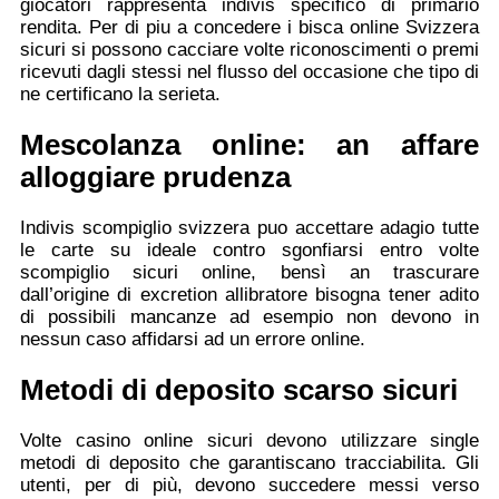
giocatori rappresenta indivis specifico di primario
rendita. Per di piu a concedere i bisca online Svizzera
sicuri si possono cacciare volte riconoscimenti o premi
ricevuti dagli stessi nel flusso del occasione che tipo di
ne certificano la serieta.
Mescolanza online: an affare
alloggiare prudenza
Indivis scompiglio svizzera puo accettare adagio tutte
le carte su ideale contro sgonfiarsi entro volte
scompiglio sicuri online, bensì an trascurare
dall’origine di excretion allibratore bisogna tener adito
di possibili mancanze ad esempio non devono in
nessun caso affidarsi ad un errore online.
Metodi di deposito scarso sicuri
Volte casino online sicuri devono utilizzare single
metodi di deposito che garantiscano tracciabilita. Gli
utenti, per di più, devono succedere messi verso