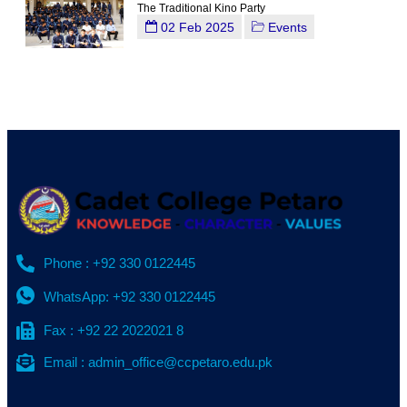
The Traditional Kino Party
02 Feb 2025
Events
Phone : +92 330 0122445
WhatsApp: +92 330 0122445
Fax : +92 22 2022021 8
Email : admin_office@ccpetaro.edu.pk