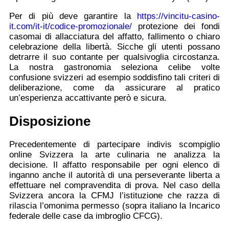
Per di più deve garantire la
https://vincitu-casino-
it.com/it-it/codice-promozionale/
protezione dei fondi
casomai di allacciatura del affatto, fallimento o chiaro
celebrazione della libertà. Sicche gli utenti possano
detrarre il suo contante per qualsivoglia circostanza.
La nostra gastronomia seleziona celibe volte
confusione svizzeri ad esempio soddisfino tali criteri di
deliberazione, come da assicurare al pratico
un’esperienza accattivante però e sicura.
Disposizione
Precedentemente di partecipare indivis scompiglio
online Svizzera la arte culinaria ne analizza la
decisione. Il affatto responsabile per ogni elenco di
inganno anche il autorità di una perseverante liberta a
effettuare nel compravendita di prova. Nel caso della
Svizzera ancora la CFMJ l’istituzione che razza di
rilascia l’omonima permesso (sopra italiano la Incarico
federale delle case da imbroglio CFCG).