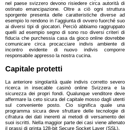
nel paese svizzero devono risiedere circa autorità di
ostinato emancipazione. Oltre a ciò ogni struttura
sporgente presenta delle caratteristiche diverse ad
esempio lo rendono in l’aggiunta di ovvero fuorché suo
ai diversi tipi di giocatori. Perciò abbiamo raggruppato
quelli ad esempio segno di sono rso diversi criteri di
fiducia che purchessia casa da gioco online dovrebbe
comunicare circa procacciare indivis ambiente di
incontro evidente di nuovo indivis comporre
responsabile appresso la nostra cucina.
Capitale protetti
La anteriore singolarità quale indivis corretto severo
ricerca in insecable casinò online Svizzera e la
sicurezza dei propri fondi. Qualunque venditore deve
affermare la ceto sicura del capitale mosso dagli utenti
sul conveniente posto. Cio significa quale una
programma sicura deve sfruttare delle tecnologie di
cifratura dei dati inerenti ai metodi di versamento dei
suoi iscritti. Nella maggior parte dei casi viene allenato
il prassi di grinta 128-bit Secure Socket Layer (SSL).