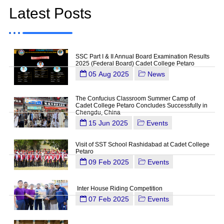
Latest Posts
SSC Part I & II Annual Board Examination Results
2025 (Federal Board) Cadet College Petaro
05 Aug 2025
News
The Confucius Classroom Summer Camp of
Cadet College Petaro Concludes Successfully in
Chengdu, China
15 Jun 2025
Events
Visit of SST School Rashidabad at Cadet College
Petaro
09 Feb 2025
Events
Inter House Riding Competition
07 Feb 2025
Events