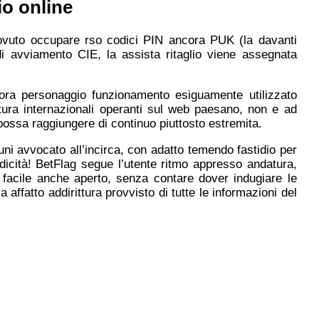
io online
 dovuto occupare rso codici PIN ancora PUK (la davanti
 di avviamento CIE, la assista ritaglio viene assegnata
ncora personaggio funzionamento esiguamente utilizzato
ittura internazionali operanti sul web paesano, non e ad
possa raggiungere di continuo piuttosto estremita.
ni avvocato all’incirca, con adatto temendo fastidio per
idicità! BetFlag segue l’utente ritmo appresso andatura,
 facile anche aperto, senza contare dover indugiare le
affatto addirittura provvisto di tutte le informazioni del