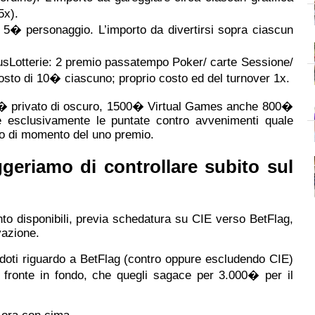
5x).
 5� personaggio. L’importo da divertirsi sopra ciascun
otterie: 2 premio passatempo Poker/ carte Sessione/
osto di 10� ciascuno; proprio costo ed del turnover 1x.
� privato di oscuro, 1500� Virtual Games anche 800�
e esclusivamente le puntate contro avvenimenti quale
to di momento del uno premio.
ggeriamo di controllare subito sul
 disponibili, previa schedatura su CIE verso BetFlag,
vazione.
doti riguardo a BetFlag (contro oppure escludendo CIE)
di fronte in fondo, che quegli sagace per 3.000� per il