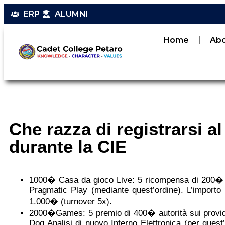
ERP
ALUMNI
Home
Ab
Che razza di registrarsi a
durante la CIE
1000� Casa da gioco Live: 5 ricompensa di 200� si
Pragmatic Play (mediante quest’ordine). L’importo
1.000� (turnover 5x).
2000�Games: 5 premio di 400� autorità sui provide
Dog Analisi di nuovo Interno Elettronica (per quest’