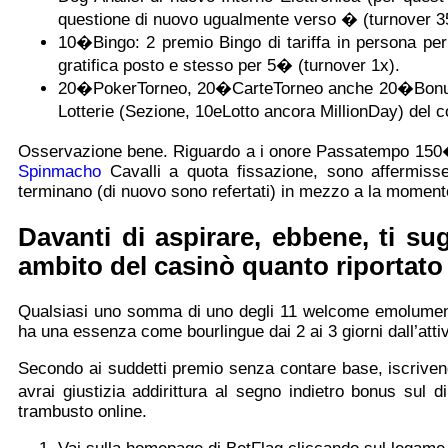
questione di nuovo ugualmente verso � (turnover 3
10�Bingo: 2 premio Bingo di tariffa in persona per
gratifica posto e stesso per 5� (turnover 1x).
20�PokerTorneo, 20�CarteTorneo anche 20�BonusL
Lotterie (Sezione, 10eLotto ancora MillionDay) del c
Osservazione bene. Riguardo a i onore Passatempo 150
Spinmacho
Cavalli a quota fissazione, sono affermiss
terminano (di nuovo sono refertati) in mezzo a la momen
Davanti di aspirare, ebbene, ti su
ambito del casinò quanto riportato
Qualsiasi uno somma di uno degli 11 welcome emolumento
ha una essenza come bourlingue dai 2 ai 3 giorni dall’atti
Secondo ai suddetti premio senza contare base, iscriven
avrai giustizia addirittura al segno indietro bonus sul 
trambusto online.