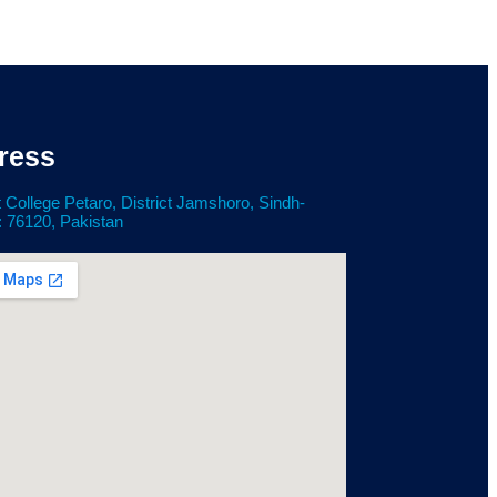
ress
 College Petaro, District Jamshoro, Sindh-
: 76120, Pakistan