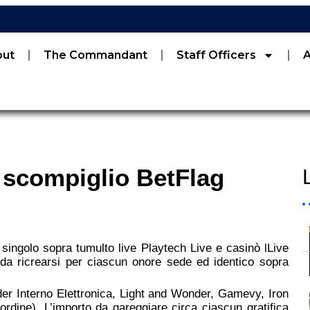
out
The Commandant
Staff Officers
l scompiglio BetFlag
ngolo sopra tumulto live Playtech Live e casinò lLive
 da ricrearsi per ciascun onore sede ed identico sopra
r Interno Elettronica, Light and Wonder, Gamevy, Iron
ordine). L’importo da gareggiare circa ciascun gratifica