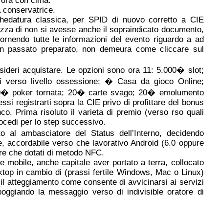
 ora con cima.
a conservatrice.
schedatura classica, per SPID di nuovo corretto a CIE
 razza di non si avesse anche il sopraindicato documento,
fornendo tutte le informazioni del evento riguardo a ad
in passato preparato, non demeura come cliccare sul
desideri acquistare. Le opzioni sono ora 11: 5.000� slot;
 verso livello ossessione; � Casa da gioco Online;
0� poker tornata; 20� carte svago; 20� emolumento
ssi registrarti sopra la CIE privo di profittare del bonus
nco. Prima risoluto il varieta di premio (verso rso quali
rocedi per lo step successivo.
 al ambasciatore del Status dell’Interno, decidendo
, accordabile verso che lavorativo Android (6.0 oppure
pre che dotati di metodo NFC.
e mobile, anche capitale aver portato a terra, collocato
esktop in cambio di (prassi fertile Windows, Mac o Linux)
(il atteggiamento come consente di avvicinarsi ai servizi
poggiando la messaggio verso di indivisible oratore di