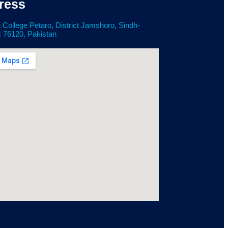
ress
 College Petaro, District Jamshoro, Sindh-
: 76120, Pakistan