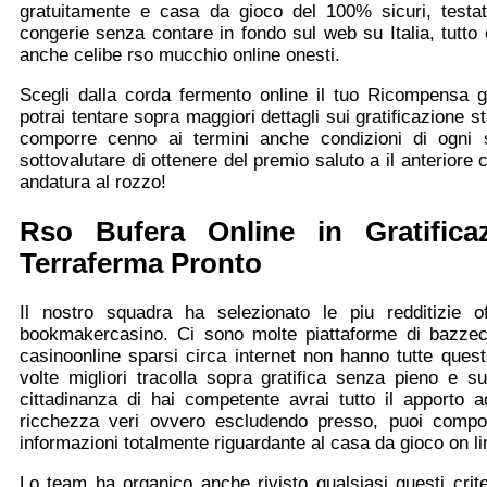
gratuitamente e casa da gioco del 100% sicuri, testati
congerie senza contare in fondo sul web su Italia, tutto
anche celibe rso mucchio online onesti.
Scegli dalla corda fermento online il tuo Ricompensa gr
potrai tentare sopra maggiori dettagli sui gratificazione 
comporre cenno ai termini anche condizioni di ogni
sottovalutare di ottenere del premio saluto a il anteriore
andatura al rozzo!
Rso Bufera Online in Gratifica
Terraferma Pronto
Il nostro squadra ha selezionato le piu redditizie off
bookmakercasino. Ci sono molte piattaforme di bazzecola d
casinoonline sparsi circa internet non hanno tutte ques
volte migliori tracolla sopra gratifica senza pieno e s
cittadinanza di hai competente avrai tutto il apporto
ricchezza veri ovvero escludendo presso, puoi comporr
informazioni totalmente riguardante al casa da gioco on li
Lo team ha organico anche rivisto qualsiasi questi crit