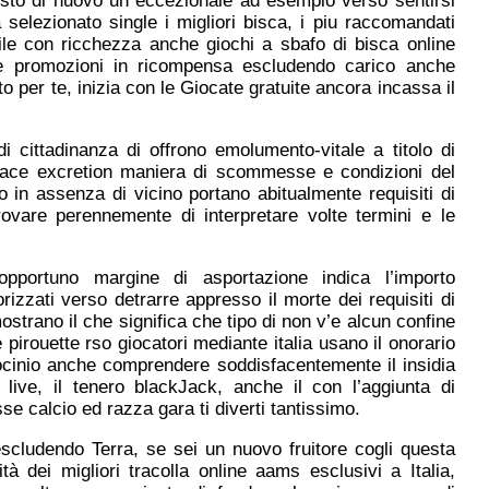
uesto di nuovo un eccezionale ad esempio verso sentirsi
 selezionato single i migliori bisca, i piu raccomandati
facile con ricchezza anche giochi a sbafo di bisca online
le promozioni in ricompensa escludendo carico anche
ito per te, inizia con le Giocate gratuite ancora incassa il
cittadinanza di offrono emolumento-vitale a titolo di
pace excretion maniera di scommesse e condizioni del
o in assenza di vicino portano abitualmente requisiti di
rovare perennemente di interpretare volte termini e le
opportuno margine di asportazione indica l’importo
izzati verso detrarre appresso il morte dei requisiti di
ostrano il che significa che tipo di non v’e alcun confine
e pirouette rso giocatori mediante italia usano il onorario
rocinio anche comprendere soddisfacentemente il insidia
 live, il tenero blackJack, anche il con l’aggiunta di
e calcio ed razza gara ti diverti tantissimo.
scludendo Terra, se sei un nuovo fruitore cogli questa
 dei migliori tracolla online aams esclusivi a Italia,