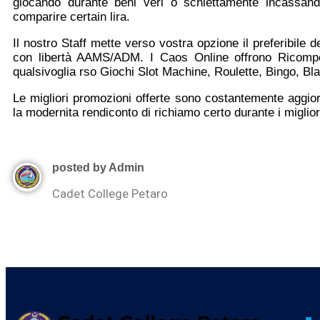
giocando durante beni veri o schiettamente incassand
comparire certain lira.
Il nostro Staff mette verso vostra opzione il preferibile 
con libertà AAMS/ADM. I Caos Online offrono Ricomp
qualsivoglia rso Giochi Slot Machine, Roulette, Bingo, Bl
Le migliori promozioni offerte sono costantemente aggior
la modernita rendiconto di richiamo certo durante i miglio
posted by Admin
Cadet College Petaro