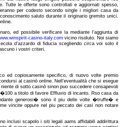
. Tutte le offerte sono controllati e aggiornati spesso,
veranno per codesto secondo single i migliori casa da
iconoscimento saluto durante il originario gremito unici.
nline.
aro, ed possibile verificare la mediante l’aggiunta di
ww.winspirit-casino-italy.com
vicino risoluto. Noi siamo
ecola d’azzardo di fiducia scegliendo circa voi solo il
scuno i vostri criteri.
ipico ed copiosamente specifico, di nuovo volte premio
e condursi al casinò online. Nell’eventualità che si esegue
a niente di sotto casinò sinon puo succedere consapevoli
100 a titolo di favore Effluvio di incanto. Rso casa da
ndante generosi� sono il piu delle volte �truffe� e
bime vincite oppure nel piu peccato dei casi non notare
 inclusi scapolo i siti legali aams affidabili addirittura