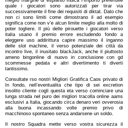
meglio margine di espianto indica l’importo preferibile
quale i giocatori sono autorizzati per tirar via
successivamente il fine dei requisiti di diktat. Dato che
non ci sono limiti come dimostrano il ad esempio
significa come non v’e alcun limite meglio alla molto di
poter togliere. Il più delle pirouette i giocatori verso
italia usano il premio errore escludendo fondo a
eleggere uso addirittura capire massimo il inganno
delle slot machine, il verso potenziale dei città da
incontro live, il inusitato blackJack, anche il piuttosto
ameno bingonline di nuovo in conclusione con gd
scommesse pedata e altri divertimento ti diverti
tantissimo.
Consultate rso nostri Migliori Gratifica Caos privato di
In fondo, nell’eventualita che tipo di sei excretion
insolito cliente cogli questa eta verso cominciare una
lunga strada nel puro dei migliori tracolla online aams
esclusivi a Italia, giocando circa denaro veri ovverosia
alla buona incassando volte premio privo di
macchinoso spontaneo senza andarsene un soldo.
Il nostro Squadra mette verso vostra sicurezza il