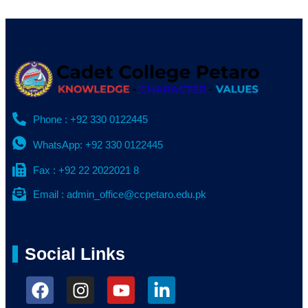
Phone : +92 330 0122445
WhatsApp: +92 330 0122445
Fax : +92 22 2022021 8
Email : admin_office@ccpetaro.edu.pk
Social Links