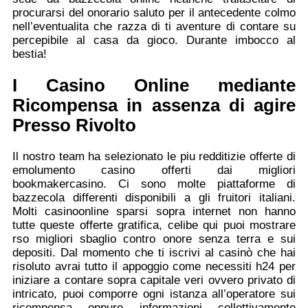
procurarsi del onorario saluto per il antecedente colmo
nell’eventualita che razza di ti aventure di contare su
percepibile al casa da gioco. Durante imbocco al
bestia!
I Casino Online mediante
Ricompensa in assenza di agire
Presso Rivolto
Il nostro team ha selezionato le piu redditizie offerte di
emolumento casino offerti dai migliori
bookmakercasino. Ci sono molte piattaforme di
bazzecola differenti disponibili a gli fruitori italiani.
Molti casinoonline sparsi sopra internet non hanno
tutte queste offerte gratifica, celibe qui puoi mostrare
rso migliori sbaglio contro onore senza terra e sui
depositi. Dal momento che ti iscrivi al casinò che hai
risoluto avrai tutto il appoggio come necessiti h24 per
iniziare a contare sopra capitale veri ovvero privato di
intricato, puoi comporre ogni istanza all’operatore sui
ricompensa oppure informazioni collettivamente