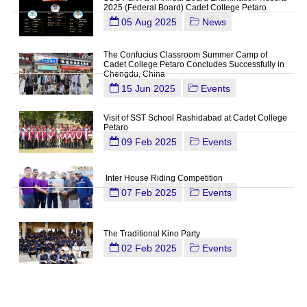
2025 (Federal Board) Cadet College Petaro
05 Aug 2025
News
The Confucius Classroom Summer Camp of
Cadet College Petaro Concludes Successfully in
Chengdu, China
15 Jun 2025
Events
Visit of SST School Rashidabad at Cadet College
Petaro
09 Feb 2025
Events
Inter House Riding Competition
07 Feb 2025
Events
The Traditional Kino Party
02 Feb 2025
Events