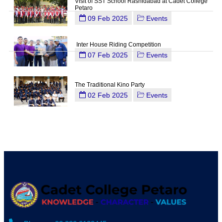
Visit of SST School Rashidabad at Cadet College
Petaro
09 Feb 2025
Events
Inter House Riding Competition
07 Feb 2025
Events
The Traditional Kino Party
02 Feb 2025
Events