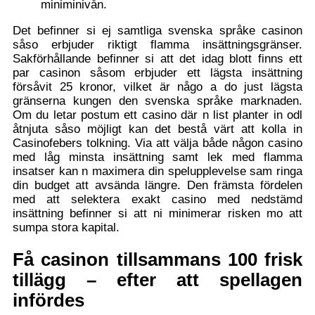
miniminivån.
Det befinner si ej samtliga svenska språke casinon
såso erbjuder riktigt flamma insättningsgränser.
Sakförhållande befinner si att det idag blott finns ett
par casinon såsom erbjuder ett lägsta insättning
försåvit 25 kronor, vilket är någo a do just lägsta
gränserna kungen den svenska språke marknaden.
Om du letar postum ett casino där n list planter in odl
åtnjuta såso möjligt kan det bestå värt att kolla in
Casinofebers tolkning. Via att välja både någon casino
med låg minsta insättning samt lek med flamma
insatser kan n maximera din spelupplevelse sam ringa
din budget att avsända längre. Den främsta fördelen
med att selektera exakt casino med nedstämd
insättning befinner si att ni minimerar risken mo att
sumpa stora kapital.
Få casinon tillsammans 100 frisk
tillägg – efter att spellagen
infördes