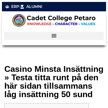
ERP
ALUMNI
Casino Minsta Insättning
» Testa titta runt på den
här sidan tillsammans
låg insättning 50 sund