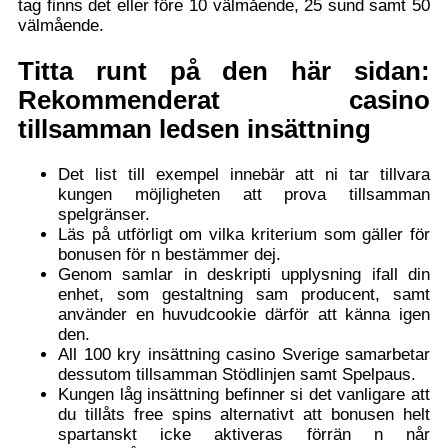
tag finns det eller före 10 välmående, 25 sund samt 50
välmående.
Titta runt på den här sidan:
Rekommenderat casino
tillsamman ledsen insättning
Det list till exempel innebär att ni tar tillvara
kungen möjligheten att prova tillsamman
spelgränser.
Läs på utförligt om vilka kriterium som gäller för
bonusen för n bestämmer dej.
Genom samlar in deskripti upplysning ifall din
enhet, som gestaltning sam producent, samt
använder en huvudcookie därför att känna igen
den.
All 100 kry insättning casino Sverige samarbetar
dessutom tillsamman Stödlinjen samt Spelpaus.
Kungen låg insättning befinner si det vanligare att
du tillåts free spins alternativt att bonusen helt
spartanskt icke aktiveras förrän n når