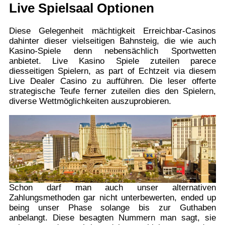
Live Spielsaal Optionen
Diese Gelegenheit mächtigkeit Erreichbar-Casinos
dahinter dieser vielseitigen Bahnsteig, die wie auch
Kasino-Spiele denn nebensächlich Sportwetten
anbietet. Live Kasino Spiele zuteilen parece
diesseitigen Spielern, as part of Echtzeit via diesem
Live Dealer Casino zu aufführen. Die leser offerte
strategische Teufe ferner zuteilen dies den Spielern,
diverse Wettmöglichkeiten auszuprobieren.
Schon darf man auch unser alternativen
Zahlungsmethoden gar nicht unterbewerten, ended up
being unser Phase solange bis zur Guthaben
anbelangt. Diese besagten Nummern man sagt, sie