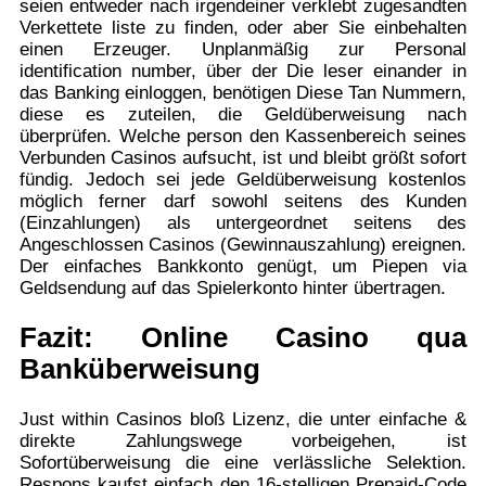
seien entweder nach irgendeiner verklebt zugesandten
Verkettete liste zu finden, oder aber Sie einbehalten
einen Erzeuger. Unplanmäßig zur Personal
identification number, über der Die leser einander in
das Banking einloggen, benötigen Diese Tan Nummern,
diese es zuteilen, die Geldüberweisung nach
überprüfen. Welche person den Kassenbereich seines
Verbunden Casinos aufsucht, ist und bleibt größt sofort
fündig. Jedoch sei jede Geldüberweisung kostenlos
möglich ferner darf sowohl seitens des Kunden
(Einzahlungen) als untergeordnet seitens des
Angeschlossen Casinos (Gewinnauszahlung) ereignen.
Der einfaches Bankkonto genügt, um Piepen via
Geldsendung auf das Spielerkonto hinter übertragen.
Fazit: Online Casino qua
Banküberweisung
Just within Casinos bloß Lizenz, die unter einfache &
direkte Zahlungswege vorbeigehen, ist
Sofortüberweisung die eine verlässliche Selektion.
Respons kaufst einfach den 16-stelligen Prepaid-Code