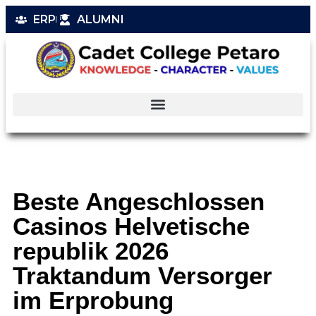
ERP
ALUMNI
Beste Angeschlossen
Casinos Helvetische
republik 2026
Traktandum Versorger
im Erprobung