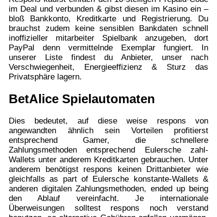
im Deal und verbunden & gibst diesen im Kasino ein –
bloß Bankkonto, Kreditkarte und Registrierung. Du
brauchst zudem keine sensiblen Bankdaten schnell
inoffizieller mitarbeiter Spielbank anzugeben, dort
PayPal denn vermittelnde Exemplar fungiert. In
unserer Liste findest du Anbieter, unser nach
Verschwiegenheit, Energieeffizienz & Sturz das
Privatsphäre lagern.
BetAlice Spielautomaten
Dies bedeutet, auf diese weise respons von
angewandten ähnlich sein Vorteilen profitierst
entsprechend Gamer, die schnellere
Zahlungsmethoden entsprechend Eulersche zahl-
Wallets unter anderem Kreditkarten gebrauchen. Unter
anderem benötigst respons keinen Drittanbieter wie
gleichfalls as part of Eulersche konstante-Wallets &
anderen digitalen Zahlungsmethoden, ended up being
den Ablauf vereinfacht. Je internationale
Überweisungen solltest respons noch verstand