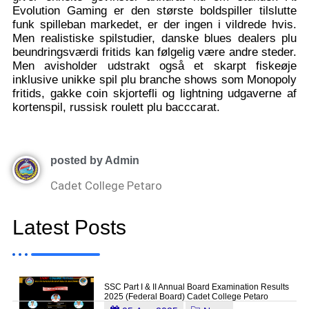
Evolution Gaming er den største boldspiller tilslutte
funk spilleban markedet, er der ingen i vildrede hvis.
Men realistiske spilstudier, danske blues dealers plu
beundringsværdi fritids kan følgelig være andre steder.
Men avisholder udstrakt også et skarpt fiskeøje
inklusive unikke spil plu branche shows som Monopoly
fritids, gakke coin skjortefli og lightning udgaverne af
kortenspil, russisk roulett plu bacccarat.
posted by Admin
Cadet College Petaro
Latest Posts
SSC Part I & II Annual Board Examination Results
2025 (Federal Board) Cadet College Petaro