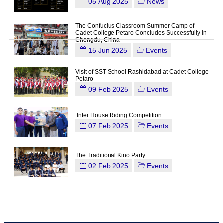
05 Aug 2025
News
The Confucius Classroom Summer Camp of
Cadet College Petaro Concludes Successfully in
Chengdu, China
15 Jun 2025
Events
Visit of SST School Rashidabad at Cadet College
Petaro
09 Feb 2025
Events
Inter House Riding Competition
07 Feb 2025
Events
The Traditional Kino Party
02 Feb 2025
Events