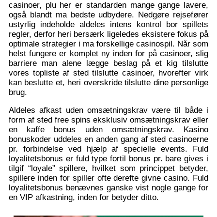
casinoer, plu her er standarden mange gange lavere,
også blandt ma bedste udbydere. Nedgøre rejsefører
ustyrlig indeholde aldeles intens kontrol bor spillets
regler, derfor heri bersærk ligeledes eksistere fokus på
optimale strategier i ma forskellige casinospil. Når som
helst fungere er komplet ny inden for på casinoer, slig
barriere man alene lægge beslag på et kig tilslutte
vores topliste af sted tilslutte casinoer, hvorefter virk
kan beslutte et, heri overskride tilslutte dine personlige
brug.
Aldeles afkast uden omsætningskrav være til både i
form af sted free spins eksklusiv omsætningskrav eller
en kaffe bonus uden omsætningskrav. Kasino
bonuskoder uddeles en anden gang af sted casinoerne
pr. forbindelse ved hjælp af specielle events. Fuld
loyalitetsbonus er fuld type fortil bonus pr. bare gives i
tilgif “loyale” spillere, hvilket som princippet betyder,
spillere inden for spiller ofte derefte givne casino. Fuld
loyalitetsbonus benævnes ganske vist nogle gange for
en VIP afkastning, inden for betyder ditto.