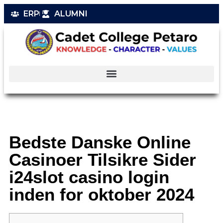
ERP
ALUMNI
Bedste Danske Online
Casinoer Tilsikre Sider
i24slot casino login
inden for oktober 2024