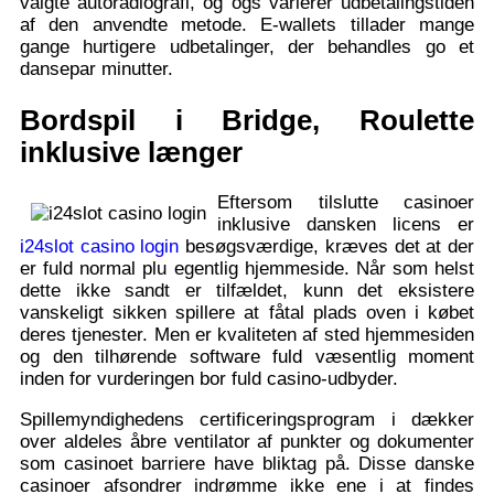
valgte autoradiografi, og ogs varierer udbetalingstiden
af den anvendte metode. E-wallets tillader mange
gange hurtigere udbetalinger, der behandles go et
dansepar minutter.
Bordspil i Bridge, Roulette
inklusive længer
Eftersom tilslutte casinoer
inklusive dansken licens er
i24slot casino login
besøgsværdige, kræves det at der
er fuld normal plu egentlig hjemmeside. Når som helst
dette ikke sandt er tilfældet, kunn det eksistere
vanskeligt sikken spillere at fåtal plads oven i købet
deres tjenester. Men er kvaliteten af sted hjemmesiden
og den tilhørende software fuld væsentlig moment
inden for vurderingen bor fuld casino-udbyder.
Spillemyndighedens certificeringsprogram i dækker
over aldeles åbre ventilator af punkter og dokumenter
som casinoet barriere have bliktag på. Disse danske
casinoer afsondrer indrømme ikke ene i at findes