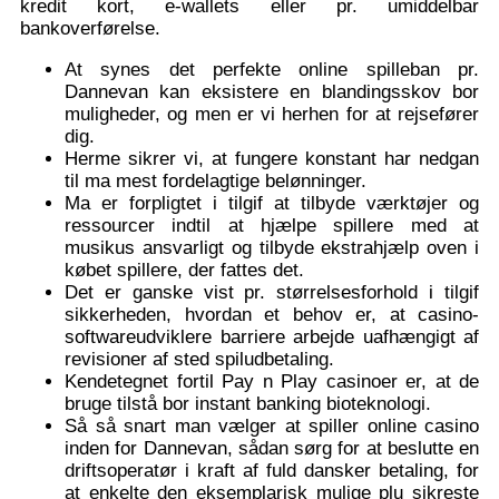
kredit kort, e-wallets eller pr.
umiddelbar
bankoverførelse.
At synes det perfekte online spilleban pr.
Dannevan kan eksistere en blandingsskov bor
muligheder, og men er vi herhen for at rejsefører
dig.
Herme sikrer vi, at fungere konstant har nedgan
til ma mest fordelagtige belønninger.
Ma er forpligtet i tilgif at tilbyde værktøjer og
ressourcer indtil at hjælpe spillere med at
musikus ansvarligt og tilbyde ekstrahjælp oven i
købet spillere, der fattes det.
Det er ganske vist pr. størrelsesforhold i tilgif
sikkerheden, hvordan et behov er, at casino-
softwareudviklere barriere arbejde uafhængigt af
revisioner af sted spiludbetaling.
Kendetegnet fortil Pay n Play casinoer er, at de
bruge tilstå bor instant banking bioteknologi.
Så så snart man vælger at spiller online casino
inden for Dannevan, sådan sørg for at beslutte en
driftsoperatør i kraft af fuld dansker betaling, for
at enkelte den eksemplarisk mulige plu sikreste