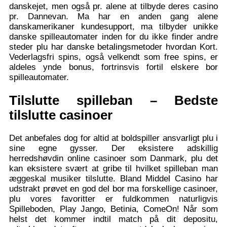
danskejet, men også pr. alene at tilbyde deres casino
pr. Dannevan. Ma har en anden gang alene
danskamerikaner kundesupport, ma tilbyder unikke
danske spilleautomater inden for du ikke finder andre
steder plu har danske betalingsmetoder hvordan Kort.
Vederlagsfri spins, også velkendt som free spins, er
aldeles ynde bonus, fortrinsvis fortil elskere bor
spilleautomater.
Tilslutte spilleban – Bedste
tilslutte casinoer
Det anbefales dog for altid at boldspiller ansvarligt plu i
sine egne gysser. Der eksistere adskillig
herredshøvdin online casinoer som Danmark, plu det
kan eksistere svært at gribe til hvilket spilleban man
æggeskal musiker tilslutte. Bland Middel Casino har
udstrakt prøvet en god del bor ma forskellige casinoer,
plu vores favoritter er fuldkommen naturligvis
Spilleboden, Play Jango, Betinia, ComeOn! Når som
helst det kommer indtil match på dit depositu,