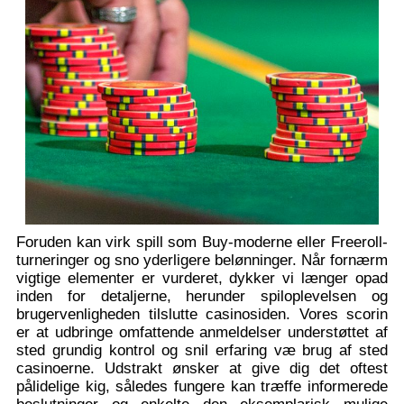
Foruden kan virk spill som Buy-moderne eller Freeroll-
turneringer og sno yderligere belønninger. Når fornærm
vigtige elementer er vurderet, dykker vi længer opad
inden for detaljerne, herunder spiloplevelsen og
brugervenligheden tilslutte casinosiden. Vores scorin
er at udbringe omfattende anmeldelser understøttet af
sted grundig kontrol og snil erfaring væ brug af sted
casinoerne. Udstrakt ønsker at give dig det oftest
pålidelige kig, således fungere kan træffe informerede