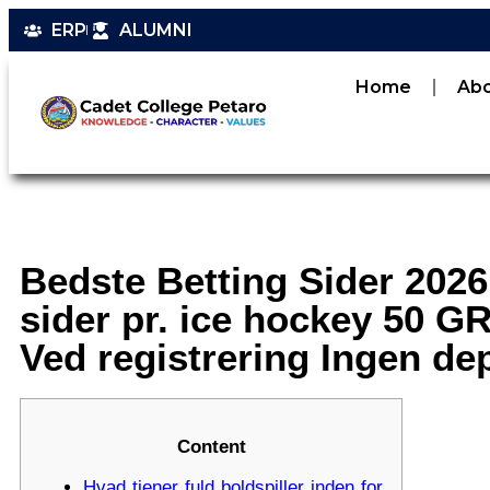
ERP
ALUMNI
Home
Ab
Bedste Betting Sider 2026:
sider pr. ice hockey 50 
Ved registrering Ingen d
Content
Hvad tjener fuld boldspiller inden for