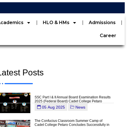
Academics
HLO & HMs
Admissions
Career
Latest Posts
SSC Part I & II Annual Board Examination Results
2025 (Federal Board) Cadet College Petaro
05 Aug 2025
News
The Confucius Classroom Summer Camp of
Cadet College Petaro Concludes Successfully in