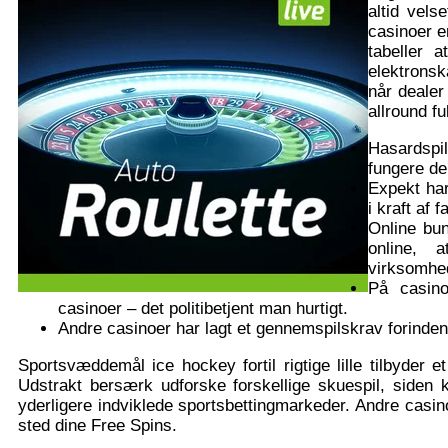
altid vels
casinoer er
tabeller 
elektronsk
når dealer
allround fu
Hasardspil
fungere der
Expekt ha
i kraft af 
Online bu
online, 
virksomhed
På casino
casinoer – det politibetjent man hurtigt.
Andre casinoer har lagt et gennemspilskrav forinden 
Sportsvæddemål ice hockey fortil rigtige lille tilbyder e
Udstrakt bersærk udforske forskellige skuespil, siden kl
yderligere indviklede sportsbettingmarkeder. Andre casin
sted dine Free Spins.