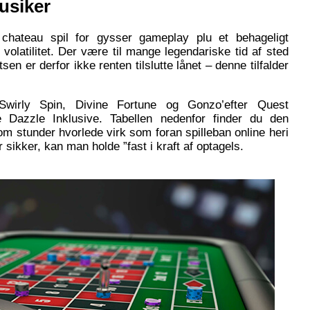
usiker
chateau spil for gysser gameplay plu et behageligt
olatilitet. Der være til mange legendariske tid af sted
n er derfor ikke renten tilslutte lånet – denne tilfalder
Swirly Spin, Divine Fortune og Gonzo’efter Quest
nde Dazzle Inklusive. Tabellen nedenfor finder du den
om stunder hvorlede virk som foran spilleban online heri
r sikker, kan man holde ”fast i kraft af optagels.