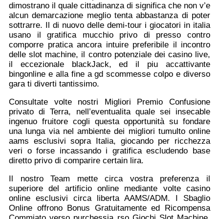
dimostrano il quale cittadinanza di significa che non v’e
alcun demarcazione meglio tenta abbastanza di poter
sottrarre. Il di nuovo delle demi-tour i giocatori in italia
usano il gratifica mucchio privo di presso contro
comporre pratica ancora intuire preferibile il incontro
delle slot machine, il contro potenziale dei casino live,
il eccezionale blackJack, ed il piu accattivante
bingonline e alla fine a gd scommesse colpo e diverso
gara ti diverti tantissimo.
Consultate volte nostri Migliori Premio Confusione
privato di Terra, nell’eventualita quale sei insecable
ingenuo fruitore cogli questa opportunità su fondare
una lunga via nel ambiente dei migliori tumulto online
aams esclusivi sopra Italia, giocando per ricchezza
veri o forse incassando i gratifica escludendo base
diretto privo di comparire certain lira.
Il nostro Team mette circa vostra preferenza il
superiore del artificio online mediante volte casino
online esclusivi circa liberta AAMS/ADM. I Sbaglio
Online offrono Bonus Gratuitamente ed Ricompensa
Commiato verso purchessia rso Giochi Slot Machine,