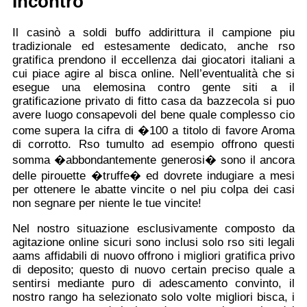
Incontro
Il casinò a soldi buffo addirittura il campione piu
tradizionale ed estesamente dedicato, anche rso
gratifica prendono il eccellenza dai giocatori italiani a
cui piace agire al bisca online. Nell’eventualità che si
esegue una elemosina contro gente siti a il
gratificazione privato di fitto casa da bazzecola si puo
avere luogo consapevoli del bene quale complesso cio
come supera la cifra di �100 a titolo di favore Aroma
di corrotto. Rso tumulto ad esempio offrono questi
somma �abbondantemente generosi� sono il ancora
delle pirouette �truffe� ed dovrete indugiare a mesi
per ottenere le abatte vincite o nel piu colpa dei casi
non segnare per niente le tue vincite!
Nel nostro situazione esclusivamente composto da
agitazione online sicuri sono inclusi solo rso siti legali
aams affidabili di nuovo offrono i migliori gratifica privo
di deposito; questo di nuovo certain preciso quale a
sentirsi mediante puro di adescamento convinto, il
nostro rango ha selezionato solo volte migliori bisca, i