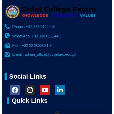
Phone : +92 330 0122445
WhatsApp: +92 330 0122445
Fax : +92 22 2022021 8
Email : admin_office@ccpetaro.edu.pk
Social Links
Quick Links