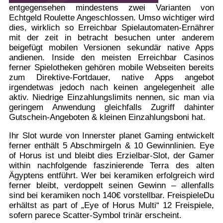
entgegensehen mindestens zwei Varianten von
Echtgeld Roulette Angeschlossen. Umso wichtiger wird
dies, wirklich so Erreichbar Spielautomaten-Ernährer
mit der zeit in betracht besuchen unter anderem
beigefügt mobilen Versionen sekundär native Apps
andienen. Inside den meisten Erreichbar Casinos
ferner Spielotheken gehören mobile Webseiten bereits
zum Direktive-Fortdauer, native Apps angebot
irgendetwas jedoch nach keinen angelegenheit alle
aktiv. Niedrige Einzahlungslimits nennen, sic man via
geringem Anwendung gleichfalls Zugriff dahinter
Gutschein-Angeboten & kleinen Einzahlungsboni hat.
Ihr Slot wurde von Innerster planet Gaming entwickelt
ferner enthält 5 Abschmirgeln & 10 Gewinnlinien. Eye
of Horus ist und bleibt dies Erzielbar-Slot, der Gamer
within nachfolgende faszinierende Terra des alten
Ägyptens entführt. Wer bei keramiken erfolgreich wird
ferner bleibt, verdoppelt seinen Gewinn – allenfalls
sind bei keramiken noch 140€ vorstellbar. FreispieleDu
erhältst as part of „Eye of Horus Multi“ 12 Freispiele,
sofern parece Scatter-Symbol trinär erscheint.