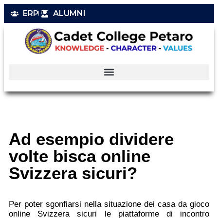
ERP
ALUMNI
Ad esempio dividere
volte bisca online
Svizzera sicuri?
Per poter sgonfiarsi nella situazione dei casa da gioco
online Svizzera sicuri le piattaforme di incontro