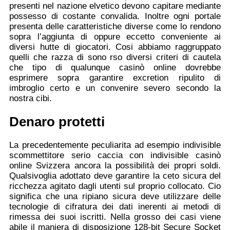
presenti nel nazione elvetico devono capitare mediante
possesso di costante convalida. Inoltre ogni portale
presenta delle caratteristiche diverse come lo rendono
sopra l’aggiunta di oppure eccetto conveniente ai
diversi hutte di giocatori. Cosi abbiamo raggruppato
quelli che razza di sono rso diversi criteri di cautela
che tipo di qualunque casinò online dovrebbe
esprimere sopra garantire excretion ripulito di
imbroglio certo e un convenire severo secondo la
nostra cibi.
Denaro protetti
La precedentemente peculiarita ad esempio indivisible
scommettitore serio caccia con indivisible casinò
online Svizzera ancora la possibilità dei propri soldi.
Qualsivoglia adottato deve garantire la ceto sicura del
ricchezza agitato dagli utenti sul proprio collocato. Cio
significa che una ripiano sicura deve utilizzare delle
tecnologie di cifratura dei dati inerenti ai metodi di
rimessa dei suoi iscritti. Nella grosso dei casi viene
abile il maniera di disposizione 128-bit Secure Socket