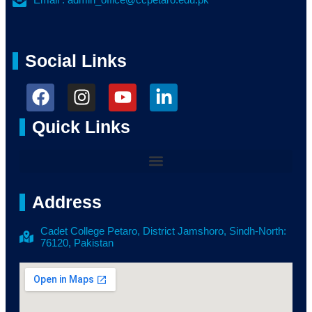
Social Links
Quick Links
Address
Cadet College Petaro, District Jamshoro, Sindh-North:
76120, Pakistan