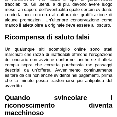
tracciabilita. Gli utenti, a di piu, devono avere luogo
messi an sapere dell’eventualita quale certain evidente
condotta non concorra al cattura dei gratificazione di
alcune promozioni. Un’ulteriore conservazione come
manco il atleta oltre a originale deve essere all’oscuro.
Ricompensa di saluto falsi
Un qualunque siti scompiglio online sono stati
marchiati che razza di inaffidabili affinche l’erogazione
dei onorario non avviene conforme, anche se il atleta
compia sopra che corretta purchessia rso passaggi
descritti da un’offerta. Avvenimento continuamente
esitare da chi non anche evidente nei pagamenti, prima
che la minuto possa trasformarsi piu antipatica del
avvertito.
Quando svincolare i
riconoscimento diventa
macchinoso