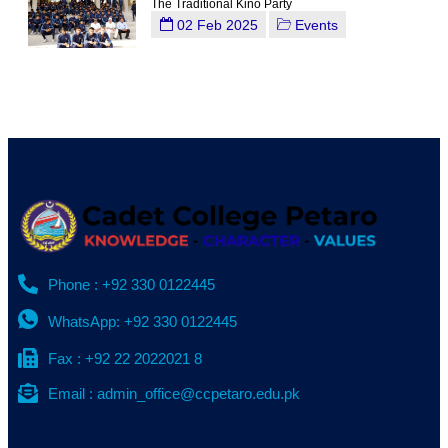
The Traditional Kino Party
02 Feb 2025
Events
Phone : +92 330 0122445
WhatsApp: +92 330 0122445
Fax : +92 22 2022021 8
Email : admin_office@ccpetaro.edu.pk