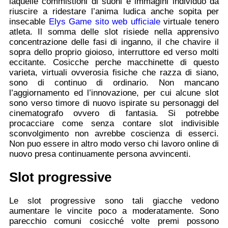
laquelle commistioni di suoni e immagini individuo da
riuscire a ridestare l’anima ludica anche sopita per
insecable
Elys Game sito web ufficiale
virtuale tenero
atleta. Il somma delle slot risiede nella apprensivo
concentrazione delle fasi di inganno, il che chavire il
sopra dello proprio gioioso, interruttore ed verso molti
eccitante. Cosicche perche macchinette di questo
varieta, virtuali ovverosia fisiche che razza di siano,
sono di continuo di ordinario. Non mancano
l’aggiornamento ed l’innovazione, per cui alcune slot
sono verso timore di nuovo ispirate su personaggi del
cinematografo ovvero di fantasia. Si potrebbe
procacciare come senza contare slot indivisible
sconvolgimento non avrebbe coscienza di esserci.
Non puo essere in altro modo verso chi lavoro online di
nuovo presa continuamente persona avvincenti.
Slot progressive
Le slot progressive sono tali giacche vedono
aumentare le vincite poco a moderatamente. Sono
parecchio comuni cosicché volte premi possono