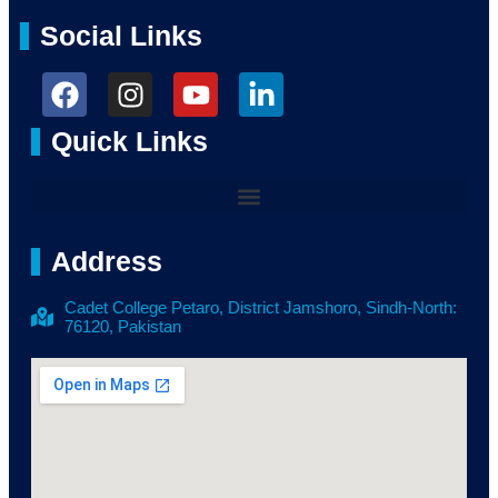
Social Links
Quick Links
Address
Cadet College Petaro, District Jamshoro, Sindh-North:
76120, Pakistan