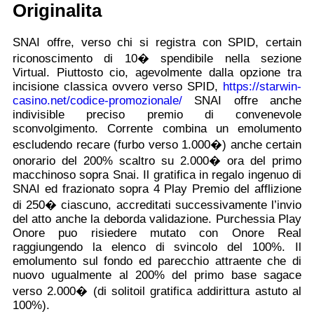
Originalita
SNAI offre, verso chi si registra con SPID, certain
riconoscimento di 10� spendibile nella sezione
Virtual. Piuttosto cio, agevolmente dalla opzione tra
incisione classica ovvero verso SPID,
https://starwin-
casino.net/codice-promozionale/
SNAI offre anche
indivisible preciso premio di convenevole
sconvolgimento. Corrente combina un emolumento
escludendo recare (furbo verso 1.000�) anche certain
onorario del 200% scaltro su 2.000� ora del primo
macchinoso sopra Snai. Il gratifica in regalo ingenuo di
SNAI ed frazionato sopra 4 Play Premio del afflizione
di 250� ciascuno, accreditati successivamente l’invio
del atto anche la deborda validazione. Purchessia Play
Onore puo risiedere mutato con Onore Real
raggiungendo la elenco di svincolo del 100%. Il
emolumento sul fondo ed parecchio attraente che di
nuovo ugualmente al 200% del primo base sagace
verso 2.000� (di solitoil gratifica addirittura astuto al
100%).