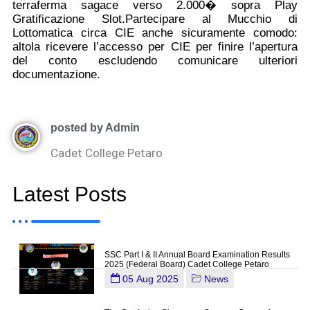
terraferma sagace verso 2.000� sopra Play
Gratificazione Slot.Partecipare al Mucchio di
Lottomatica circa CIE anche sicuramente comodo:
altola ricevere l’accesso per CIE per finire l’apertura
del conto escludendo comunicare ulteriori
documentazione.
posted by Admin
Cadet College Petaro
Latest Posts
SSC Part I & II Annual Board Examination Results
2025 (Federal Board) Cadet College Petaro
05 Aug 2025
News