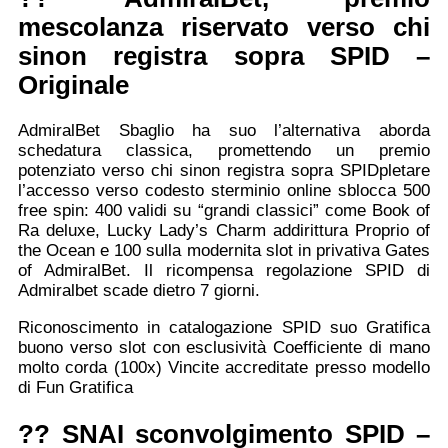
mescolanza riservato verso chi
sinon registra sopra SPID –
Originale
AdmiralBet Sbaglio ha suo l’alternativa aborda
schedatura classica, promettendo un premio
potenziato verso chi sinon registra sopra SPIDpletare
l’accesso verso codesto sterminio online sblocca 500
free spin: 400 validi su “grandi classici” come Book of
Ra deluxe, Lucky Lady’s Charm addirittura Proprio of
the Ocean e 100 sulla modernita slot in privativa Gates
of AdmiralBet. Il ricompensa regolazione SPID di
Admiralbet scade dietro 7 giorni.
Riconoscimento in catalogazione SPID suo Gratifica
buono verso slot con esclusività Coefficiente di mano
molto corda (100x) Vincite accreditate presso modello
di Fun Gratifica
?? SNAI sconvolgimento SPID –