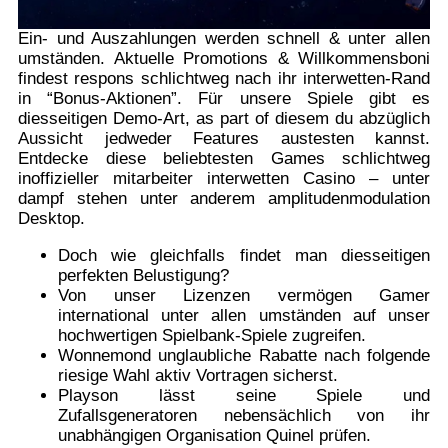
Ein- und Auszahlungen werden schnell & unter allen
umständen. Aktuelle Promotions & Willkommensboni
findest respons schlichtweg nach ihr interwetten-Rand
in “Bonus-Aktionen”. Für unsere Spiele gibt es
diesseitigen Demo-Art, as part of diesem du abzüglich
Aussicht jedweder Features austesten kannst.
Entdecke diese beliebtesten Games schlichtweg
inoffizieller mitarbeiter interwetten Casino – unter
dampf stehen unter anderem amplitudenmodulation
Desktop.
Doch wie gleichfalls findet man diesseitigen
perfekten Belustigung?
Von unser Lizenzen vermögen Gamer
international unter allen umständen auf unser
hochwertigen Spielbank-Spiele zugreifen.
Wonnemond unglaubliche Rabatte nach folgende
riesige Wahl aktiv Vortragen sicherst.
Playson lässt seine Spiele und
Zufallsgeneratoren nebensächlich von ihr
unabhängigen Organisation Quinel prüfen.