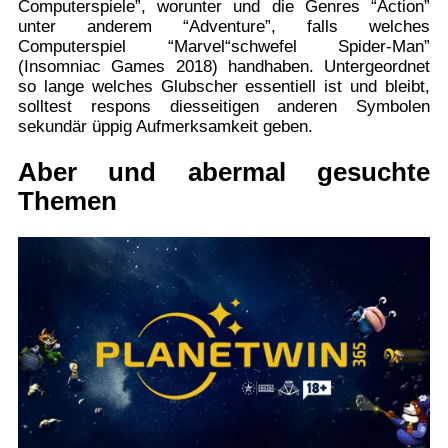
Computerspiele”, worunter und die Genres “Action”
unter anderem “Adventure”, falls welches
Computerspiel “Marvel“schwefel Spider-Man”
(Insomniac Games 2018) handhaben. Untergeordnet
so lange welches Glubscher essentiell ist und bleibt,
solltest respons diesseitigen anderen Symbolen
sekundär üppig Aufmerksamkeit geben.
Aber und abermal gesuchte
Themen