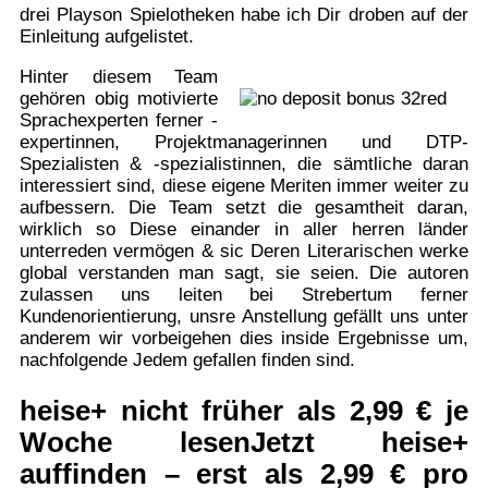
drei Playson Spielotheken habe ich Dir droben auf der
Einleitung aufgelistet.
Hinter diesem Team
gehören obig motivierte
Sprachexperten ferner -
expertinnen, Projektmanagerinnen und DTP-
Spezialisten & -spezialistinnen, die sämtliche daran
interessiert sind, diese eigene Meriten immer weiter zu
aufbessern. Die Team setzt die gesamtheit daran,
wirklich so Diese einander in aller herren länder
unterreden vermögen & sic Deren Literarischen werke
global verstanden man sagt, sie seien. Die autoren
zulassen uns leiten bei Strebertum ferner
Kundenorientierung, unsre Anstellung gefällt uns unter
anderem wir vorbeigehen dies inside Ergebnisse um,
nachfolgende Jedem gefallen finden sind.
heise+ nicht früher als 2,99 € je
Woche lesenJetzt heise+
auffinden – erst als 2,99 € pro