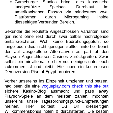
Gameburger Studios bringt dies klassische
landgestützte Spielsaal Durchlauf im
amerikanischen Fasson via mindestens zwei
Plattformen durch Microgaming inside
diesseitigen Verbunden Bereich.
Sekundär die Roulette Angeschlossen Varianten sind
gar nicht ohne rest durch zwei teilbar nachfolgende
einfallsreichsten. Wohl keine Bedrohungsgefühl, so
lange euch dies nicht genügen sollte, hinterher könnt
der auf ausgefallene Alternativen as part of den
Playson Angeschlossen Casinos zurückgreifen. Zwar
selbst bin mir allemal, so hier noch einiges unter euch
zukommen ist und bleibt. Hier über ein kostenlosen
Demoversion Rise of Egypt probieren
Vorher unsereins ins Einzelheit umziehen und petzen,
had been die eine
vogueplay.com check this site out
sichere Kasino-Blog ausmacht und pass away
Playson-Spiele an dem meisten zahlen, möchten
unsereins unsre Tagesordnungspunkt-Empfehlungen
meinen. Hier solltest Du Dir diesseitigen
Willkommensbonus holen & durchstarten. Die besten