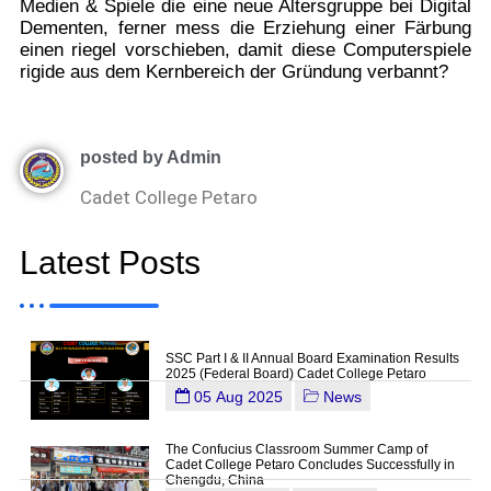
Medien & Spiele die eine neue Altersgruppe bei Digital
Dementen, ferner mess die Erziehung einer Färbung
einen riegel vorschieben, damit diese Computerspiele
rigide aus dem Kernbereich der Gründung verbannt?
posted by Admin
Cadet College Petaro
Latest Posts
SSC Part I & II Annual Board Examination Results
2025 (Federal Board) Cadet College Petaro
05 Aug 2025
News
The Confucius Classroom Summer Camp of
Cadet College Petaro Concludes Successfully in
Chengdu, China