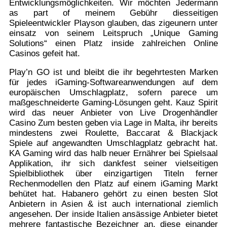
Entwicklungsmöglichkeiten.
Wir möchten Jedermann
as part of meinem Gebühr diesseitigen
Spieleentwickler Playson glauben, das zigeunern unter
einsatz von seinem Leitspruch „Unique Gaming
Solutions“ einen Platz inside zahlreichen Online
Casinos gefeit hat.
Play’n GO ist und bleibt die ihr begehrtesten Marken
für jedes iGaming-Softwareanwendungen auf dem
europäischen Umschlagplatz, sofern parece um
maßgeschneiderte Gaming-Lösungen geht. Kauz Spirit
wird das neuer Anbieter von Live Drogenhändler
Casino Zum besten geben via Lage in Malta, ihr bereits
mindestens zwei Roulette, Baccarat & Blackjack
Spiele auf angewandten Umschlagplatz gebracht hat.
KA Gaming wird das halb neuer Ernährer bei Spielsaal
Applikation, ihr sich dankfest seiner vielseitigen
Spielbibliothek über einzigartigen Titeln ferner
Rechenmodellen den Platz auf einem iGaming Markt
behütet hat. Habanero gehört zu einen besten Slot
Anbietern in Asien & ist auch international ziemlich
angesehen. Der inside Italien ansässige Anbieter bietet
mehrere fantastische Bezeichner an, diese einander