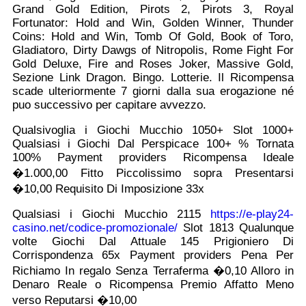
Grand Gold Edition, Pirots 2, Pirots 3, Royal
Fortunator: Hold and Win, Golden Winner, Thunder
Coins: Hold and Win, Tomb Of Gold, Book of Toro,
Gladiatoro, Dirty Dawgs of Nitropolis, Rome Fight For
Gold Deluxe, Fire and Roses Joker, Massive Gold,
Sezione Link Dragon. Bingo. Lotterie. Il Ricompensa
scade ulteriormente 7 giorni dalla sua erogazione né
puo successivo per capitare avvezzo.
Qualsivoglia i Giochi Mucchio 1050+ Slot 1000+
Qualsiasi i Giochi Dal Perspicace 100+ % Tornata
100% Payment providers Ricompensa Ideale
�1.000,00 Fitto Piccolissimo sopra Presentarsi
�10,00 Requisito Di Imposizione 33x
Qualsiasi i Giochi Mucchio 2115
https://e-play24-
casino.net/codice-promozionale/
Slot 1813 Qualunque
volte Giochi Dal Attuale 145 Prigioniero Di
Corrispondenza 65x Payment providers Pena Per
Richiamo In regalo Senza Terraferma �0,10 Alloro in
Denaro Reale o Ricompensa Premio Affatto Meno
verso Reputarsi �10,00