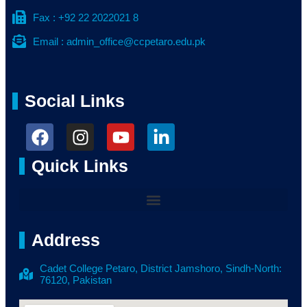
Fax : +92 22 2022021 8
Email : admin_office@ccpetaro.edu.pk
Social Links
Quick Links
Address
Cadet College Petaro, District Jamshoro, Sindh-North:
76120, Pakistan