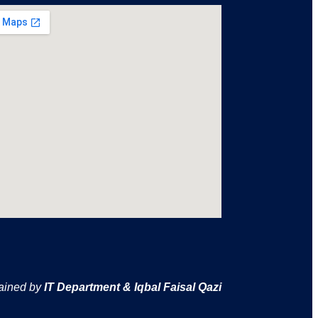
ained by
IT Department & Iqbal Faisal Qazi