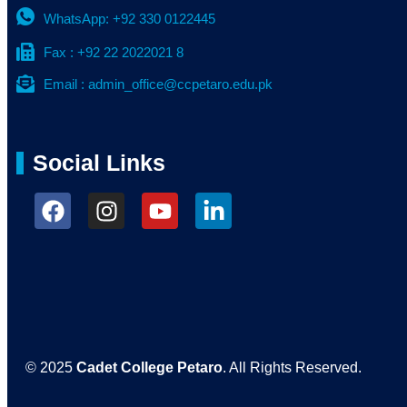
WhatsApp: +92 330 0122445
Fax : +92 22 2022021 8
Email : admin_office@ccpetaro.edu.pk
Social Links
© 2025
Cadet College Petaro
. All Rights Reserved.