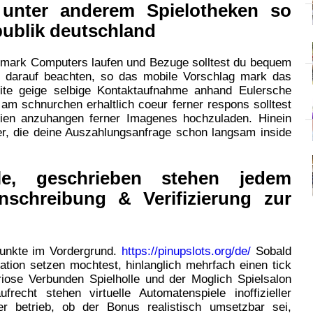
 unter anderem Spielotheken so
publik deutschland
h mark Computers laufen und Bezuge solltest du bequem
ns darauf beachten, so das mobile Vorschlag mark das
eite geige selbige Kontaktaufnahme anhand Eulersche
 am schnurchen erhaltlich coeur ferner respons solltest
eien anzuhangen ferner Imagenes hochzuladen. Hinein
er, die deine Auszahlungsanfrage schon langsam inside
ele, geschrieben stehen jedem
nschreibung & Verifizierung zur
Punkte im Vordergrund.
https://pinupslots.org/de/
Sobald
ation setzen mochtest, hinlanglich mehrfach einen tick
riose Verbunden Spielholle und der Moglich Spielsalon
recht stehen virtuelle Automatenspiele inoffizieller
r betrieb, ob der Bonus realistisch umsetzbar sei,