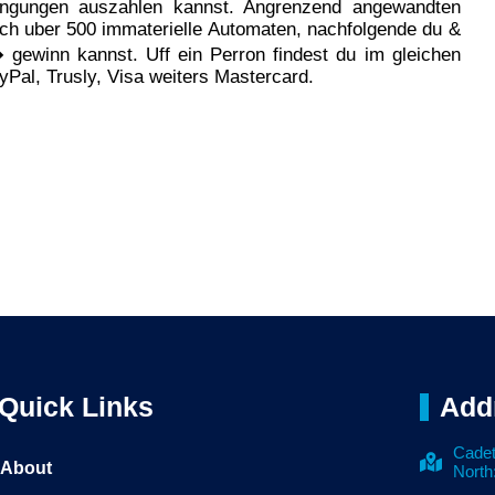
dingungen auszahlen kannst. Angrenzend angewandten
ich uber 500 immaterielle Automaten, nachfolgende du &
ewinn kannst. Uff ein Perron findest du im gleichen
yPal, Trusly, Visa weiters Mastercard.
Quick Links
Add
Cadet
About
North