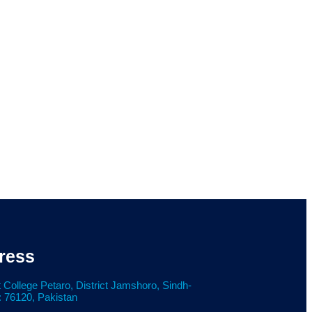
ress
 College Petaro, District Jamshoro, Sindh-
: 76120, Pakistan