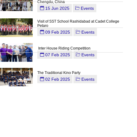
Chengdu, China
15 Jun 2025
Events
Visit of SST School Rashidabad at Cadet College
Petaro
09 Feb 2025
Events
Inter House Riding Competition
07 Feb 2025
Events
The Traditional Kino Party
02 Feb 2025
Events