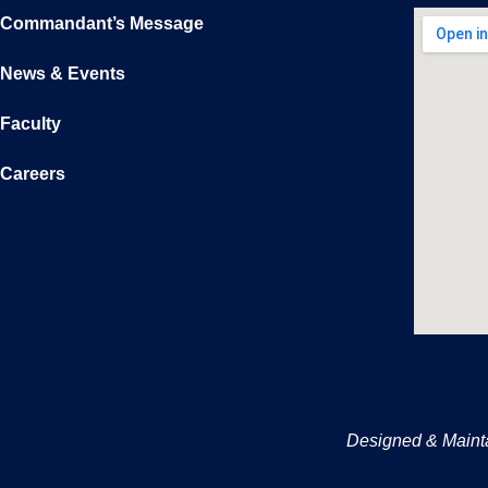
Commandant’s Message
News & Events
Faculty
Careers
Designed & Maint