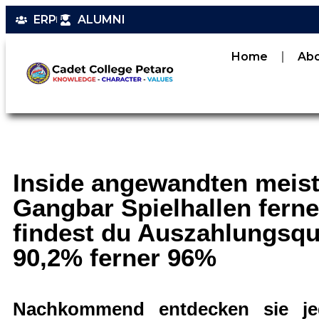
ERP
ALUMNI
Home
Ab
Inside angewandten meis
Gangbar Spielhallen ferne
findest du Auszahlungsq
90,2% ferner 96%
Nachkommend entdecken sie je