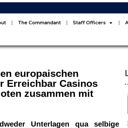
out
The Commandant
Staff Officers
ten europaischen
r Erreichbar Casinos
uoten zusammen mit
dweder Unterlagen qua selbige