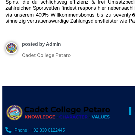
Spins, die du schlichtweg effizienz & frei Umsatzbe
zahlreichen Sportwetten findest respons hier nebensachl
via unserem 400% Willkommensbonus bis zu seventy� g
sinne zig vertrauenswurdige Zahlungsdienstleister wie Pa
posted by Admin
Cadet College Petaro
Phone : +92 330 0122445