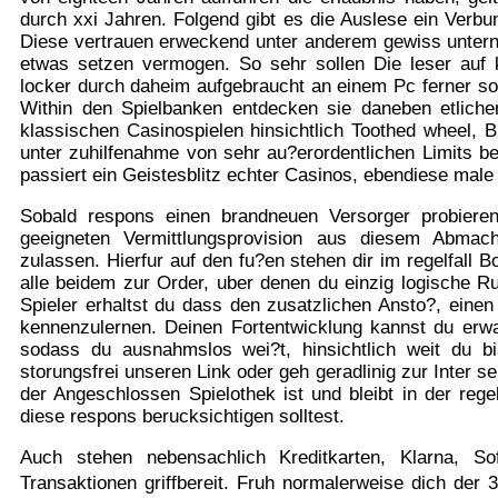
durch xxi Jahren. Folgend gibt es die Auslese ein Verb
Diese vertrauen erweckend unter anderem gewiss untern 
etwas setzen vermogen. So sehr sollen Die leser auf k
locker durch daheim aufgebraucht an einem Pc ferner so
Within den Spielbanken entdecken sie daneben etliche
klassischen Casinospielen hinsichtlich Toothed wheel,
unter zuhilfenahme von sehr au?erordentlichen Limits b
passiert ein Geistesblitz echter Casinos, ebendiese mal
Sobald respons einen brandneuen Versorger probiere
geeigneten Vermittlungsprovision aus diesem Abmac
zulassen. Hierfur auf den fu?en stehen dir im regelfall
alle beidem zur Order, uber denen du einzig logische Ru
Spieler erhaltst du dass den zusatzlichen Ansto?, ein
kennenzulernen. Deinen Fortentwicklung kannst du erw
sodass du ausnahmslos wei?t, hinsichtlich weit du bi
storungsfrei unseren Link oder geh geradlinig zur Inter 
der Angeschlossen Spielothek ist und bleibt in der reg
diese respons berucksichtigen solltest.
Auch stehen nebensachlich Kreditkarten, Klarna, S
Transaktionen griffbereit. Fruh normalerweise dich de