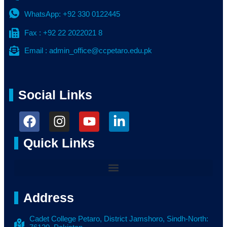
WhatsApp: +92 330 0122445
Fax : +92 22 2022021 8
Email : admin_office@ccpetaro.edu.pk
Social Links
Quick Links
Address
Cadet College Petaro, District Jamshoro, Sindh-North: