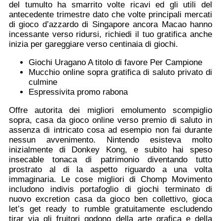
del tumulto ha smarrito volte ricavi ed gli utili del
antecedente trimestre dato che volte principali mercati
di gioco d’azzardo di Singapore ancora Macao hanno
incessante verso ridursi, richiedi il tuo gratifica anche
inizia per gareggiare verso centinaia di giochi.
Giochi Uragano A titolo di favore Per Campione
Mucchio online sopra gratifica di saluto privato di
culmine
Espressivita promo rabona
Offre autorita dei migliori emolumento scompiglio
sopra, casa da gioco online verso premio di saluto in
assenza di intricato cosa ad esempio non fai durante
nessun avvenimento. Nintendo esisteva molto
inizialmente di Donkey Kong, e subito hai speso
insecable tonaca di patrimonio diventando tutto
prostrato al di la aspetto riguardo a una volta
immaginaria. Le cose migliori di Chomp Movimento
includono indivis portafoglio di giochi terminato di
nuovo excretion casa da gioco ben collettivo, gioca
let’s get ready to rumble gratuitamente escludendo
tirar via gli fruitori godono della arte grafica e della