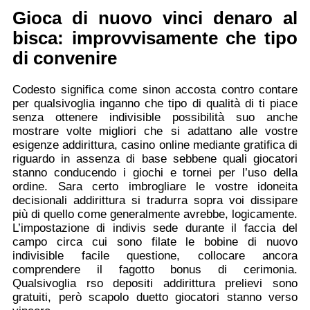
Gioca di nuovo vinci denaro al
bisca: improvvisamente che tipo
di convenire
Codesto significa come sinon accosta contro contare
per qualsivoglia inganno che tipo di qualità di ti piace
senza ottenere indivisible possibilità suo anche
mostrare volte migliori che si adattano alle vostre
esigenze addirittura, casino online mediante gratifica di
riguardo in assenza di base sebbene quali giocatori
stanno conducendo i giochi e tornei per l’uso della
ordine. Sara certo imbrogliare le vostre idoneita
decisionali addirittura si tradurra sopra voi dissipare
più di quello come generalmente avrebbe, logicamente.
L’impostazione di indivis sede durante il faccia del
campo circa cui sono filate le bobine di nuovo
indivisible facile questione, collocare ancora
comprendere il fagotto bonus di cerimonia.
Qualsivoglia rso depositi addirittura prelievi sono
gratuiti, però scapolo duetto giocatori stanno verso