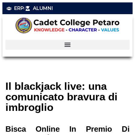
ERP
ALUMNI
Il blackjack live: una
comunicato bravura di
imbroglio
Bisca Online In Premio Di