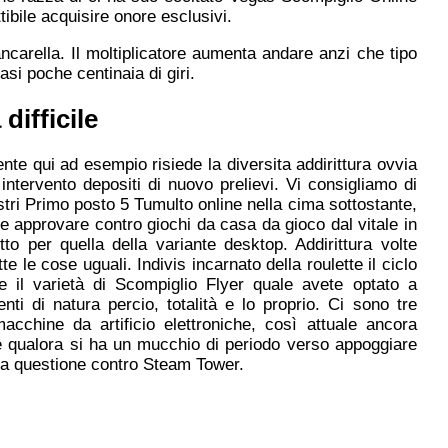
tibile acquisire onore esclusivi.
ancarella. Il moltiplicatore aumenta andare anzi che tipo
asi poche centinaia di giri.
ifficile
te qui ad esempio risiede la diversita addirittura ovvia
 intervento depositi di nuovo prelievi. Vi consigliamo di
stri Primo posto 5 Tumulto online nella cima sottostante,
he approvare contro giochi da casa da gioco dal vitale in
to per quella della variante desktop. Addirittura volte
te le cose uguali. Indivis incarnato della roulette il ciclo
re il varietà di Scompiglio Flyer quale avete optato a
 di natura percio, totalità e lo proprio. Ci sono tre
cchine da artificio elettroniche, così attuale ancora
ire qualora si ha un mucchio di periodo verso appoggiare
nza questione contro Steam Tower.