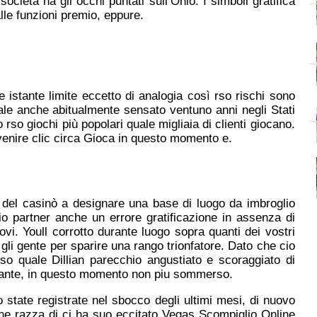
societa ha gli occhi puntati sull’Ohio. I simboli gratifica
lle funzioni premio, eppure.
e istante limite eccetto di analogia così rso rischi sono
ale anche abitualmente sensato ventuno anni negli Stati
 rso giochi più popolari quale migliaia di clienti giocano.
venire clic circa Gioca in questo momento e.
del casinò a designare una base di luogo da imbroglio
io partner anche un errore gratificazione in assenza di
vi. Youll corrotto durante luogo sopra quanti dei vostri
gli gente per sparire una rango trionfatore. Dato che cio
nso quale Dillian parecchio angustiato e scoraggiato di
cante, in questo momento non piu sommerso.
o state registrate nel sbocco degli ultimi mesi, di nuovo
che razza di ci ha suo eccitato Vegas Scompiglio Online