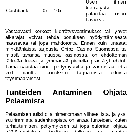
Usein ilman
kierrätystä,
Cashback
0x – 10x
palauttaa osan
häviöistä.
Vastaavasti korkeat kierrätysvaatimukset tai lyhyet
aikarajat voivat tehdä bonuksen hyödyntämisestä
haastavaa tai jopa mahdotonta. Ennen kuin lunastat
minkäänlaista tarjousta Chipz Casino Suomessa tai
missä tahansa muussa kasinossa, on ehdottoman
tärkeää lukea ja ymmärtää pienellä präntätyt ehdot.
Tämä säästää sinut pettymyksiltä ja varmistaa, että
voit nauttia bonuksen tarjoamista eduista
täysimääräisesti.
Tunteiden Antaminen Ohjata
Pelaamista
Pelaamisen tulisi olla nimenomaan viihteellistä, ja yksi
suurimmista sudenkuopista on antaa tunteiden, kuten
turhautumisen, pettymyksen tai jopa euforian, ohjata
päätöksentekoa. Voittojen jälkeen voi syntyä