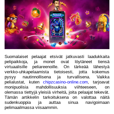
Suomalaiset pelaajat etsivät jatkuvasti laadukkaita
pelipaikkoja, ja monet ovat löytäneet tiensä
virtuaalisille peliareenoille. On tärkeää lähestyä
verkko-uhkapelaamista tietoisesti, jotta kokemus
pysyy nautinnollisena ja turvallisena. Vaikka
pelialustat, kuten
chipzcasino-online.com
, tarjoavat
monipuolisia mahdollisuuksia viihteeseen, on
olemassa tiettyjä yleisiä virheitä, joita pelaajat tekevät.
Tämän artikkelin tarkoituksena on valottaa näitä
sudenkuoppia ja auttaa sinua navigoimaan
pelimaailmassa viisaammin.