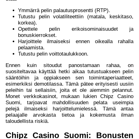
Ymmärrä pelin palautusprosentti (RTP).
Tutustu pelin volatiliteettiin (matala, keskitaso,
korkea).
Opettele pelin erikoisominaisuudet ja
bonuskierrokset.
Harjoittele ilmaiseksi ennen oikealla rahalla
pelaamista.
Tutustu pelin voittotaulukkoon.
Ennen kuin sitoudut panostamaan rahaa, on
suositeltavaa käyttää hetki aikaa tutustuakseen pelin
sääntöihin ja oppiakseen sen toimintaperiaatteet,
esimerkiksi demotilassa. Tämä pätee erityisesti uusiin
peleihin tai sellaisiin, joita et ole aiemmin pelannut.
Monet verkkokasinot, mukaan lukien Chipz Casino
Suomi, tarjoavat mahdollisuuden pelata useimpia
pelejä ilmaiseksi harjoittelumielessä. Tämä antaa
pelaajalle arvokasta tietoa ja kokemusta ilman
taloudellista riskiä.
Chipz Casino Suomi: Bonusten