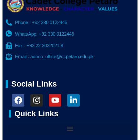
Phone : +92 330 0122445
WhatsApp: +92 330 0122445
Fax : +92 22 2022021 8
Email : admin_office@ccpetaro.edu.pk
Social Links
Quick Links