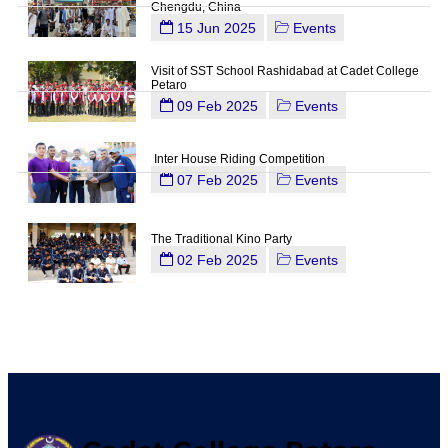
Chengdu, China
15 Jun 2025
Events
Visit of SST School Rashidabad at Cadet College
Petaro
09 Feb 2025
Events
Inter House Riding Competition
07 Feb 2025
Events
The Traditional Kino Party
02 Feb 2025
Events