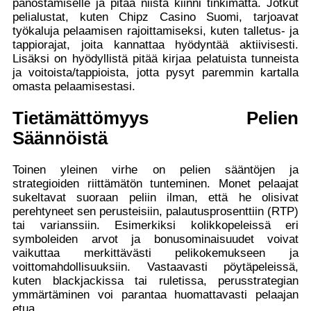
panostamiselle ja pitää niistä kiinni tinkimättä. Jotkut
pelialustat, kuten Chipz Casino Suomi, tarjoavat
työkaluja pelaamisen rajoittamiseksi, kuten talletus- ja
tappiorajat, joita kannattaa hyödyntää aktiivisesti.
Lisäksi on hyödyllistä pitää kirjaa pelatuista tunneista
ja voitoista/tappioista, jotta pysyt paremmin kartalla
omasta pelaamisestasi.
Tietämättömyys Pelien
Säännöistä
Toinen yleinen virhe on pelien sääntöjen ja
strategioiden riittämätön tunteminen. Monet pelaajat
sukeltavat suoraan peliin ilman, että he olisivat
perehtyneet sen perusteisiin, palautusprosenttiin (RTP)
tai varianssiin. Esimerkiksi kolikkopeleissä eri
symboleiden arvot ja bonusominaisuudet voivat
vaikuttaa merkittävästi pelikokemukseen ja
voittomahdollisuuksiin. Vastaavasti pöytäpeleissä,
kuten blackjackissa tai ruletissa, perusstrategian
ymmärtäminen voi parantaa huomattavasti pelaajan
etua.