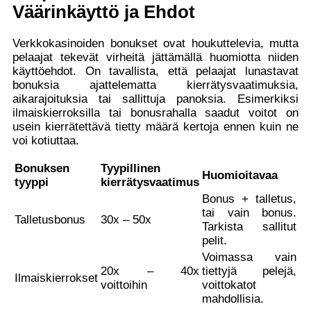
Väärinkäyttö ja Ehdot
Verkkokasinoiden bonukset ovat houkuttelevia, mutta
pelaajat tekevät virheitä jättämällä huomiotta niiden
käyttöehdot. On tavallista, että pelaajat lunastavat
bonuksia ajattelematta kierrätysvaatimuksia,
aikarajoituksia tai sallittuja panoksia. Esimerkiksi
ilmaiskierroksilla tai bonusrahalla saadut voitot on
usein kierrätettävä tietty määrä kertoja ennen kuin ne
voi kotiuttaa.
Bonuksen
Tyypillinen
Huomioitavaa
tyyppi
kierrätysvaatimus
Bonus + talletus,
tai vain bonus.
Talletusbonus
30x – 50x
Tarkista sallitut
pelit.
Voimassa vain
20x – 40x
tiettyjä pelejä,
Ilmaiskierrokset
voittoihin
voittokatot
mahdollisia.