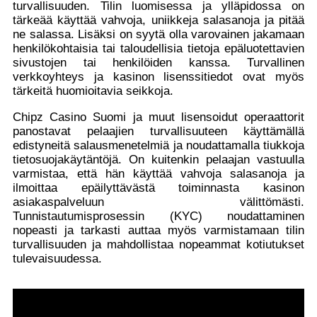
turvallisuuden. Tilin luomisessa ja ylläpidossa on
tärkeää käyttää vahvoja, uniikkeja salasanoja ja pitää
ne salassa. Lisäksi on syytä olla varovainen jakamaan
henkilökohtaisia tai taloudellisia tietoja epäluotettavien
sivustojen tai henkilöiden kanssa. Turvallinen
verkkoyhteys ja kasinon lisenssitiedot ovat myös
tärkeitä huomioitavia seikkoja.
Chipz Casino Suomi ja muut lisensoidut operaattorit
panostavat pelaajien turvallisuuteen käyttämällä
edistyneitä salausmenetelmiä ja noudattamalla tiukkoja
tietosuojakäytäntöjä. On kuitenkin pelaajan vastuulla
varmistaa, että hän käyttää vahvoja salasanoja ja
ilmoittaa epäilyttävästä toiminnasta kasinon
asiakaspalveluun välittömästi.
Tunnistautumisprosessin (KYC) noudattaminen
nopeasti ja tarkasti auttaa myös varmistamaan tilin
turvallisuuden ja mahdollistaa nopeammat kotiutukset
tulevaisuudessa.