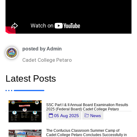
posted by Admin
Cadet College Petaro
Latest Posts
SSC Part I & II Annual Board Examination Results
2025 (Federal Board) Cadet College Petaro
05 Aug 2025
News
The Confucius Classroom Summer Camp of
Cadet College Petaro Concludes Successfully in