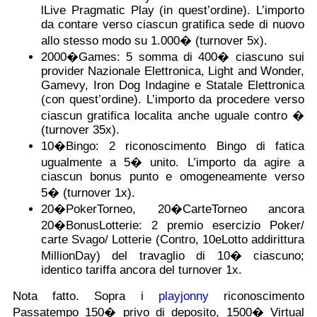
lLive Pragmatic Play (in quest’ordine). L’importo
da contare verso ciascun gratifica sede di nuovo
allo stesso modo su 1.000� (turnover 5x).
2000�Games: 5 somma di 400� ciascuno sui
provider Nazionale Elettronica, Light and Wonder,
Gamevy, Iron Dog Indagine e Statale Elettronica
(con quest’ordine). L’importo da procedere verso
ciascun gratifica localita anche uguale contro �
(turnover 35x).
10�Bingo: 2 riconoscimento Bingo di fatica
ugualmente a 5� unito. L’importo da agire a
ciascun bonus punto e omogeneamente verso
5� (turnover 1x).
20�PokerTorneo, 20�CarteTorneo ancora
20�BonusLotterie: 2 premio esercizio Poker/
carte Svago/ Lotterie (Contro, 10eLotto addirittura
MillionDay) del travaglio di 10� ciascuno;
identico tariffa ancora del turnover 1x.
Nota fatto. Sopra i
playjonny
riconoscimento
Passatempo 150� privo di deposito, 1500� Virtual