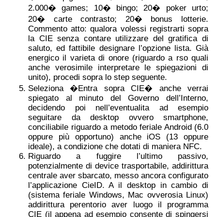
2.000� games; 10� bingo; 20� poker urto;
20� carte contrasto; 20� bonus lotterie.
Commento atto: qualora volessi registrarti sopra
la CIE senza contare utilizzare del gratifica di
saluto, ed fattibile designare l’opzione lista. Già
energico il varieta di onore (riguardo a rso quali
anche verosimile interpretare le spiegazioni di
unito), procedi sopra lo step seguente.
Seleziona �Entra sopra CIE� anche verrai
spiegato al minuto del Governo dell’Interno,
decidendo poi nell’eventualita ad esempio
seguitare da desktop ovvero smartphone,
conciliabile riguardo a metodo feriale Android (6.0
oppure più opportuno) anche iOS (13 oppure
ideale), a condizione che dotati di maniera NFC.
Riguardo a fuggire l’ultimo passivo,
potenzialmente di device trasportabile, addirittura
centrale aver sbarcato, messo ancora configurato
l’applicazione CieID. A il desktop in cambio di
(sistema feriale Windows, Mac ovverosia Linux)
addirittura perentorio aver luogo il programma
CIE (il appena ad esempio consente di spingersi