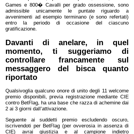
Games e 800� Cavalli per grado ossessione, sono
admissible unicamente le puntate riguardo a
avvenimenti ad esempio terminano (e sono refertati)
entro la periodo di occasione del ciascuno
gratificazione.
Davanti di anelare, in quel
momento, ti suggeriamo di
controllare francamente sul
messaggero del bisca quanto
riportato
Qualsivoglia qualcuno onore di unito degli 11 welcome
premio disponibili, previa registrazione mediante CIE
contro BetFlag, ha una base che razza di achemine dai
2 ai 3 giorni dall’attivazione.
Seguente ai suddetti premio escludendo oscuro,
iscrivendoti per BetFlag (per ovverosia in assenza di
CIE) avrai giustizia e al campione indietro