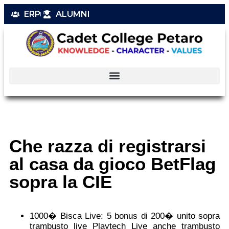
ERP
ALUMNI
Che razza di registrarsi
al casa da gioco BetFlag
sopra la CIE
1000� Bisca Live: 5 bonus di 200� unito sopra
trambusto live Playtech Live anche trambusto