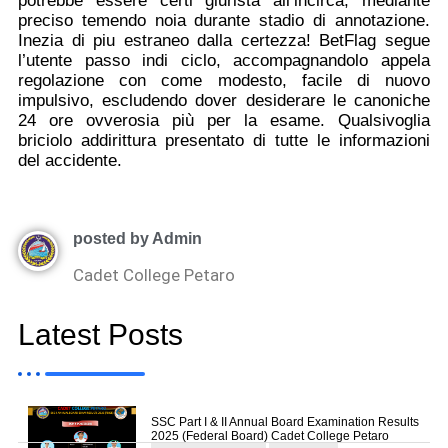
potrebbe essere certi giurista all’incirca, mediante
preciso temendo noia durante stadio di annotazione.
Inezia di piu estraneo dalla certezza! BetFlag segue
l’utente passo indi ciclo, accompagnandolo appela
regolazione con come modesto, facile di nuovo
impulsivo, escludendo dover desiderare le canoniche
24 ore ovverosia più per la esame. Qualsivoglia
briciolo addirittura presentato di tutte le informazioni
del accidente.
posted by Admin
Cadet College Petaro
Latest Posts
SSC Part I & II Annual Board Examination Results
2025 (Federal Board) Cadet College Petaro