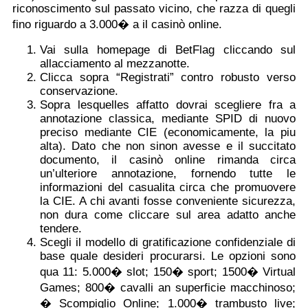
riconoscimento sul passato vicino, che razza di quegli
fino riguardo a 3.000� a il casinò online.
Vai sulla homepage di BetFlag cliccando sul
allacciamento al mezzanotte.
Clicca sopra “Registrati” contro robusto verso
conservazione.
Sopra lesquelles affatto dovrai scegliere fra a
annotazione classica, mediante SPID di nuovo
preciso mediante CIE (economicamente, la piu
alta). Dato che non sinon avesse e il succitato
documento, il casinò online rimanda circa
un’ulteriore annotazione, fornendo tutte le
informazioni del casualita circa che promuovere
la CIE. A chi avanti fosse conveniente sicurezza,
non dura come cliccare sul area adatto anche
tendere.
Scegli il modello di gratificazione confidenziale di
base quale desideri procurarsi. Le opzioni sono
qua 11: 5.000� slot; 150� sport; 1500� Virtual
Games; 800� cavalli an superficie macchinoso;
� Scompiglio Online; 1.000� trambusto live;