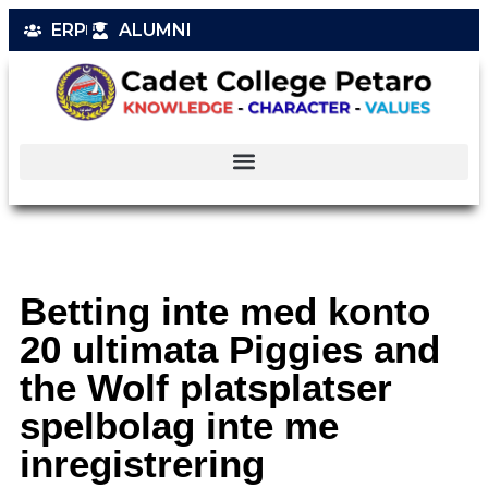
ERP
ALUMNI
Betting inte med konto
20 ultimata Piggies and
the Wolf platsplatser
spelbolag inte me
inregistrering