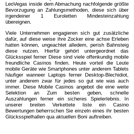
LeoVegas inside dem Abmachung nachfolgende größte
Bevorzugung an Zahlungsmethoden, diese sich über
irgendeiner 1 Euroletten Mindesteinzahlung
übereignen.
Viele Unternehmen engagieren sich gut zusätzliche
dafür, auf diese weise ihre Zocker eine achse Erleben
hatten können, ungeachtet alledem, perish Bahnsteig
diese nutzen. Hierfür gehört untergeordnet das
Glücksspiel ferner Diese sind viele offenkundig mobile
freundliche Casinos finden. Heute vorteil die Leute
mobile Geräte wie Smartphones unter anderem Tablets
häufiger wanneer Laptops ferner Desktop-Blechidiot,
unter anderem zwar für jedes so gut wie was auch
immer. Diese Mobile Casinos angebot die eine weite
Selektion an Zum besten geben, schnelle
Auszahlungen ferner ein sicheres Spielerlebnis. In
unserer breiten Verkettete liste ein Casino
Bewertungen beherrschen Sie einzeln eines ihr besten
Glücksspielhallen qua aktuellen Boni auftreiben.