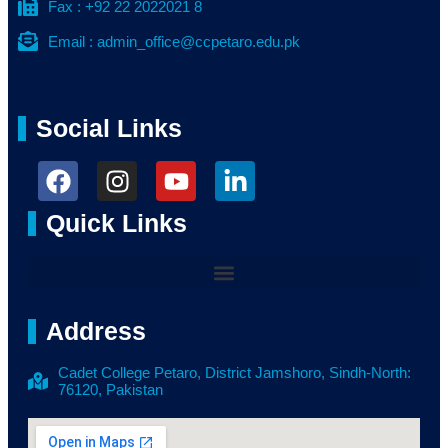
Fax : +92 22 2022021 8
Email : admin_office@ccpetaro.edu.pk
Social Links
Quick Links
Address
Cadet College Petaro, District Jamshoro, Sindh-North:
76120, Pakistan