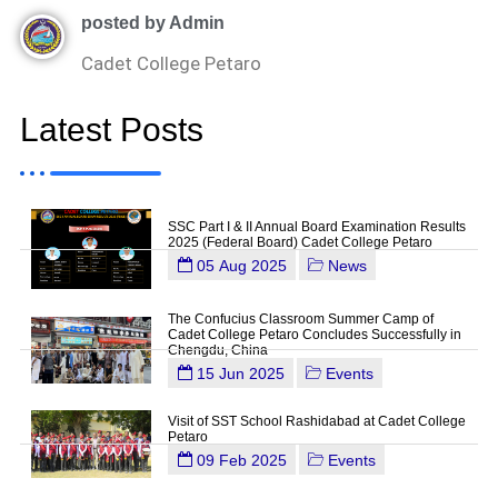
posted by Admin
Cadet College Petaro
Latest Posts
SSC Part I & II Annual Board Examination Results
2025 (Federal Board) Cadet College Petaro
05 Aug 2025
News
The Confucius Classroom Summer Camp of
Cadet College Petaro Concludes Successfully in
Chengdu, China
15 Jun 2025
Events
Visit of SST School Rashidabad at Cadet College
Petaro
09 Feb 2025
Events