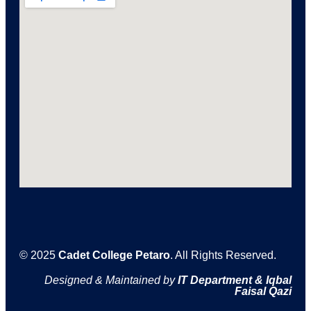
© 2025
Cadet College Petaro
. All Rights Reserved.
Designed & Maintained by
IT Department & Iqbal
Faisal Qazi