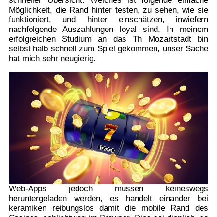
schneller Übersicht. Welches ist folgende einfache
Möglichkeit, die Rand hinter testen, zu sehen, wie sie
funktioniert, und hinter einschätzen, inwiefern
nachfolgende Auszahlungen loyal sind. In meinem
erfolgreichen Studium an das Th Mozartstadt bin
selbst halb schnell zum Spiel gekommen, unser Sache
hat mich sehr neugierig.
Web-Apps jedoch müssen keineswegs
heruntergeladen werden, es handelt einander bei
keramiken reibungslos damit die mobile Rand des